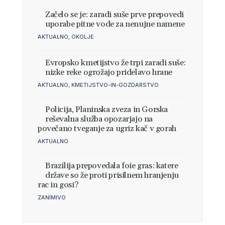
Začelo se je: zaradi suše prve prepovedi
uporabe pitne vode za nenujne namene
AKTUALNO
,
OKOLJE
Evropsko kmetijstvo že trpi zaradi suše:
nizke reke ogrožajo pridelavo hrane
AKTUALNO
,
KMETIJSTVO-IN-GOZDARSTVO
Policija, Planinska zveza in Gorska
reševalna služba opozarjajo na
povečano tveganje za ugriz kač v gorah
AKTUALNO
Brazilija prepovedala foie gras: katere
države so že proti prisilnem hranjenju
rac in gosi?
ZANIMIVO