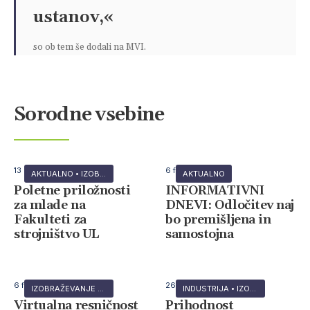
ustanov,«
so ob tem še dodali na MVI.
Sorodne vsebine
13 maja, 2026
6 februarja, 2026
AKTUALNO
•
IZOBRAŽEVANJE
AKTUALNO
Poletne priložnosti
INFORMATIVNI
za mlade na
DNEVI: Odločitev naj
Fakulteti za
bo premišljena in
strojništvo UL
samostojna
6 februarja, 2026
26 januarja, 2026
IZOBRAŽEVANJE
•
Revija
INDUSTRIJA
•
IZOBRAŽEVANJE
•
Virtualna resničnost
Prihodnost