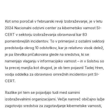
Kot smo poročali v februarski reviji Izobraževanje, je v letu
2024 Nacionalni odzivni center za kibernetsko varnost SI-
CERT v sektorju izobraževanja obravnaval kar 83
pomembnejših incidentov. To v primerjavi z ostalimi sektorji
predstavlja okrog 10 odstotkov, kar je relativno visok delež,
je pa številka pričakovana glede na sredstva, ki se
namenjajo vlaganju v informacijsko varnost – in v šolstvu so
ta precej manjša kot drugod, je ob tem pojasnil Tadej Hren,
vodja oddelka za obravnavo omrežnih incidentov prit SI-
CERT.
Razlike pri tem se pojavljajo tudi med samimi
izobraževalnimi organizacijami. Večje namreč običajno lažje
zagotovijo sredstva za zagotavljanje kibernetske varnosti,