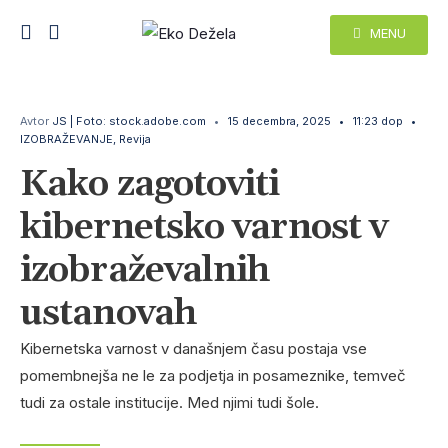
MENU
Avtor
JS | Foto: stock.adobe.com
•
15 decembra, 2025
•
11:23 dop
•
IZOBRAŽEVANJE
,
Revija
Kako zagotoviti
kibernetsko varnost v
izobraževalnih
ustanovah
Kibernetska varnost v današnjem času postaja vse
pomembnejša ne le za podjetja in posameznike, temveč
tudi za ostale institucije. Med njimi tudi šole.