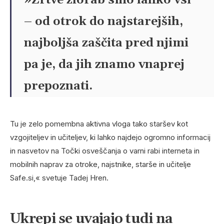
»Žrtve zlorab smo lahko vsi
– od otrok do najstarejših,
najboljša zaščita pred njimi
pa je, da jih znamo vnaprej
prepoznati.
Tu je zelo pomembna aktivna vloga tako staršev kot
vzgojiteljev in učiteljev, ki lahko najdejo ogromno informacij
in nasvetov na Točki osveščanja o varni rabi interneta in
mobilnih naprav za otroke, najstnike, starše in učitelje
Safe.si,« svetuje Tadej Hren.
Ukrepi se uvajajo tudi na