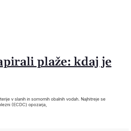
pirali plaže: kdaj je
erije v slanih in somornih obalnih vodah. Najhitreje se
olezni (ECDC) opozarja,