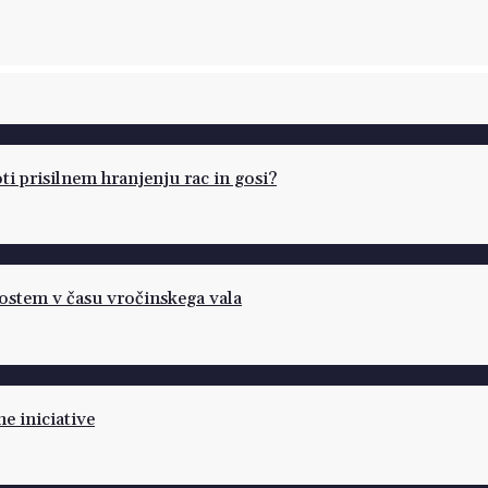
oti prisilnem hranjenju rac in gosi?
rostem v času vročinskega vala
ne iniciative