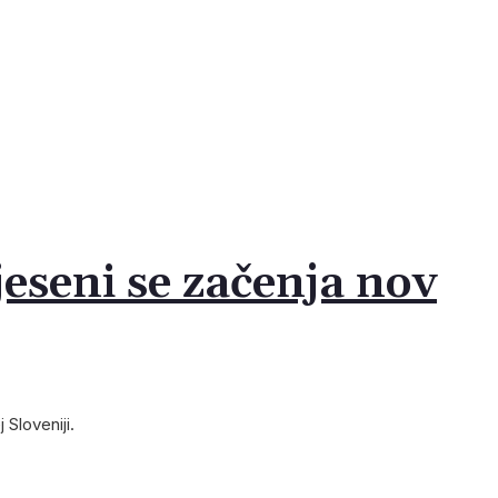
 osebnim izrazom?
anje prostora
rihodnosti
h?
jo
ve
jeseni se začenja nov
Sloveniji.