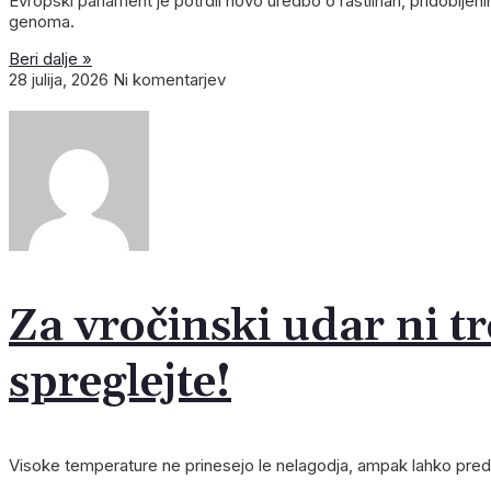
Evropski parlament je potrdil novo uredbo o rastlinah, pridoblje
genoma.
Beri dalje »
28 julija, 2026
Ni komentarjev
Za vročinski udar ni tr
spreglejte!
Poročni 
GOZD
ČIS
1
1
1
1
1
1
1
Visoke temperature ne prinesejo le nelagodja, ampak lahko predst