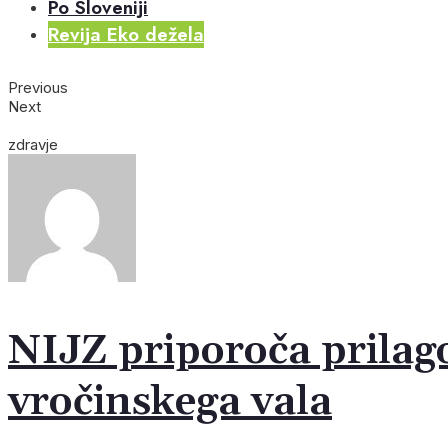
Po Sloveniji
Revija Eko dežela
Previous
Next
zdravje
NIJZ priporoča prilago
vročinskega vala