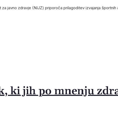
ut za javno zdravje (NIJZ) priporoča prilagoditev izvajanja športn
k, ki jih po mnenju zdr