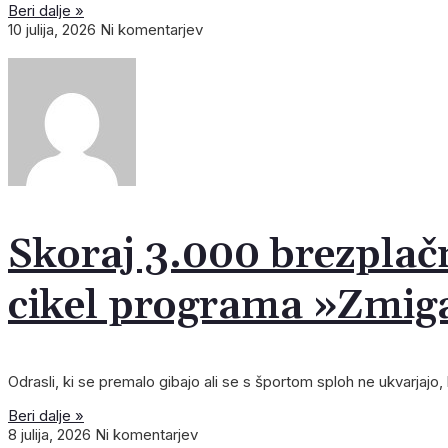
Izbira poročnega
Pomladno pre
Čistilne 
PE
TI
IZ
DE
JA
GO
FIL
K
S
Beri dalje »
10 julija, 2026
Ni komentarjev
Berite dalje
Berite dalje
Berite dal
Nar
Nar
Nar
Nar
Nar
Nar
Nar
Hr
B
Z
B
Skoraj 3.000 brezplačn
cikel programa »Zmiga
Odrasli, ki se premalo gibajo ali se s športom sploh ne ukvarjajo
Beri dalje »
8 julija, 2026
Ni komentarjev