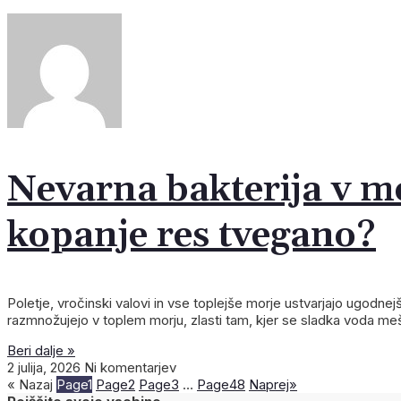
Nevarna bakterija v mor
kopanje res tvegano?
Poletje, vročinski valovi in vse toplejše morje ustvarjajo ugodnej
razmnožujejo v toplem morju, zlasti tam, kjer se sladka voda m
Beri dalje »
2 julija, 2026
Ni komentarjev
« Nazaj
Page
1
Page
2
Page
3
…
Page
48
Naprej»