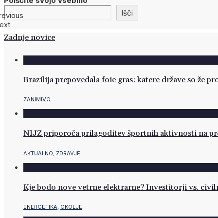
Poiščite svojo vsebino
Išči
revious
ext
Zadnje novice
Brazilija prepovedala foie gras: katere države so že pr
ZANIMIVO
NIJZ priporoča prilagoditev športnih aktivnosti na p
AKTUALNO
,
ZDRAVJE
Kje bodo nove vetrne elektrarne? Investitorji vs. civil
ENERGETIKA
,
OKOLJE