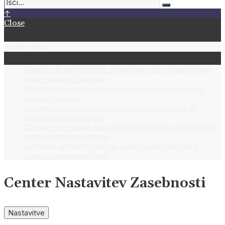
↑
Close
Najnovejše
Projekt 212 najvišjih točk slovenskih občin razkriva manj
znane zgodbe Slovenije
Donava brez vode razkrila zgodovino: od mostov do
okostja mamuta
Energetska učinkovitost v gospodarstvu: skoraj 17
milijonov evrov podpor
Začelo se je: zaradi suše prve prepovedi uporabe pitne
vode za nenujne namene
Evropsko kmetijstvo že trpi zaradi suše: nizke reke
ogrožajo pridelavo hrane
Center Nastavitev Zasebnosti
Nastavitve