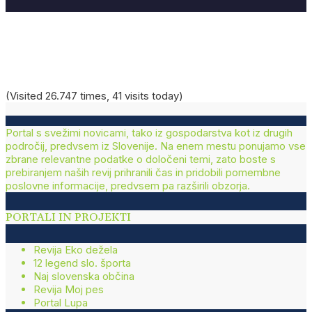
6 avgusta, 2026
Energetska učinkovitost v gospodarstvu:
skoraj 17 milijonov evrov podpor
(Visited 26.747 times, 41 visits today)
Portal s svežimi novicami, tako iz gospodarstva kot iz drugih
področij, predvsem iz Slovenije. Na enem mestu ponujamo vse
zbrane relevantne podatke o določeni temi, zato boste s
prebiranjem naših revij prihranili čas in pridobili pomembne
poslovne informacije, predvsem pa razširili obzorja.
PORTALI IN PROJEKTI
Revija Eko dežela
12 legend slo. športa
Naj slovenska občina
Revija Moj pes
Portal Lupa