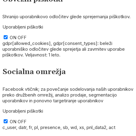
Shranijo uporabnikovo odločitev glede sprejemanja piškotkov.
Uporabljeni piškotki
ON
OFF
gdpr[allowed_cookies], gdpr[consent_types]: beleži
uporabniško odločitev glede sprejetja ali zavrnitev uporabe
piškotkov. Veljavnost: 1 leto.
Socialna omrežja
Facebook vtičnik; za povečanje sodelovanja naših uporabnikov
preko družbenih omrežij, analizo prodaje, segmentacijo
uporabnikov in ponovno targetiranje uporabnikov
Uporabljeni piškotki
ON
OFF
c_user, datr, fr, pl, presence, sb, wd, xs, pnl_data2, act