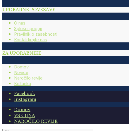
UPORABNE POVEZAVE
O nas
Splošni pogoji
Pravilnik o zasebnosti
Kontaktirajte nas
ZA UPORABNIKE
Domov
Novice
Naročilo revije
Križanka
Facebook
Instagram
Domov
VSEBINA
NAROČILO REVIJE