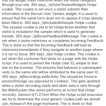
that the widget stays minimizes when the visitor navigates
through your site. 365 days _hjDoneTestersWidgets Hotjar
cookie. This cookie is set once a visitor submits their
information in the Recruit User Testers widget. It is used to
ensure that the same form does not re-appear if it has already
been filled in. 365 days _hjIncludedInSample Hotjar cookie.
This session cookie is set to let Hotjar know whether that
visitor is included in the sample which is used to generate
funnels. 365 days _hjShownFeedbackMessage This cookie is
set when a visitor minimizes or completes Incoming Feedback.
This is done so that the Incoming Feedback will load as
minimized immediately if they navigate to another page where
it is set to show. 365 days _hjid Hotjar cookie. This cookie is
set when the customer first lands on a page with the Hotjar
script. It is used to persist the Hotjar User ID, unique to that
site on the browser. This ensures that behavior in subsequent
visits to the same site will be attributed to the same user ID.
365 days _hjRecordingLastActivity This should be found in
sessionStorage (as opposed to cookies). This gets updated
when a visitor recording starts and when data is sent through
the WebSocket (the visitor performs an action that Hotjar
records). Session hjTLDTest When the Hotjar script executes
we try to determine the most generic cookie path we should
use, instead of the page hostname. This is done so that