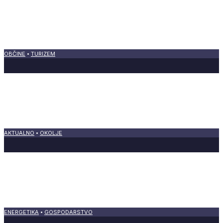
6 avgusta, 2026
Donava brez vode razkrila zgodovino: od
mostov do okostja mamuta
OBČINE
•
TURIZEM
6 avgusta, 2026
Projekt 212 najvišjih točk slovenskih občin
razkriva manj znane zgodbe Slovenije
AKTUALNO
•
OKOLJE
5 avgusta, 2026
Začelo se je: zaradi suše prve prepovedi
uporabe pitne vode za nenujne namene
ENERGETIKA
•
GOSPODARSTVO