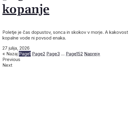
kopanje
Poletje je čas dopustov, sonca in skokov v morje. A kakovost
kopalne vode ni povsod enaka.
27 julija, 2026
« Nazaj
Page
1
Page
2
Page
3
…
Page
152
Naprej»
Previous
Next
NASLEDNJA IZDAJA:
NASLEDNJA IZDAJA:
NASLEDNJA IZDAJA:
ČISTILNE NAPRAVE
GOZD IN UREJANJE OKOLICE
Poročni nakit
NALOŽBE
KMETIJSTVO
KONOPLJA
INDUSTRIJA
INDUSTRIJA
INDUSTRIJA