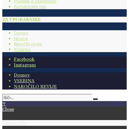
Pravilnik o zasebnosti
Kontaktirajte nas
ZA UPORABNIKE
Domov
Novice
Naročilo revije
Križanka
Facebook
Instagram
Domov
VSEBINA
NAROČILO REVIJE
↑
Close
Najnovejše