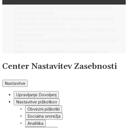
Slivovi cmoki po babičinem receptu: tradicionalna
avgustovska sladica
Bele štorklje v Sloveniji: rekordno število, a trenutno
pomanjkanje vode in hrane
Meduze: Zanimive morske cvetače v slovenskem in
hrvaškem morju
5 idej, kako porabiti kumare: od hladne juhe do gorkih
murk
Suša: Vse težje preživetje za prostoživeče živali
Center Nastavitev Zasebnosti
Nastavitve
Upravljanje Dovoljenj
Nastavitve piškotkov
Obvezni piškotki
Socialna omrežja
Analitika