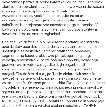
povezanega portala ali preko katerekoli druge, npr. Facebook
storitve) se uporabnik zaveže, da se strinja z vsemi določbami
v pogojih uporabe spletnih vsebin/storitev strani
www.ekodezela.si. Vsakič, ko se prijavite na stran
www.ekodezela.si, potrjujete, da se strinjate z vsemi
določbami in sprejemate vse navedene pogoje uporabe. V
kolikor se z določbami ne strinjate, vam uporaba storitev ni
dovoljena in se ne smete registrirati.
Podjetje Eko dežela, d.o.o. bo osebne podatke registriranih
uporabnikov uporabljalo za obdelavo v svojih zbirkah ter jih
uporabljalo za naslednje namene: statistične obdelave,
segmentacijo kupcev, obdelave preteklega nakupnega
vedenja, obveščanje kupcev, pošiljanje ponudb, oglasnega
gradiva, revij in vabil na dogodke, ki jih organizira ali
soorganizira ali podpira Eko dežela, d.o.o., in partnerskih
podjetij Eko dežela, d.o.o., pošiljanje elektronkih novic (e-
novice) ter za telefonsko, pisno in elektronsko anketiranje ter
zbiranje naročil. Osebne podatke lahko Eko dežela, d.o.o., hrani
in obdeluje neomejeno oziroma do pisnega preklica privolitve
registriranega uporabnika. Registriranemu uporabniku pripadajo
vse pravice skladno z Zakonom o varstvu potrošnikov (Ur. l.
RS, št. 20/98 do 86/2009). Podatki se uporabljajo in shranjujejo
skladno z Zakonom o varstvu osebnih podatkov (ZVOP-1-