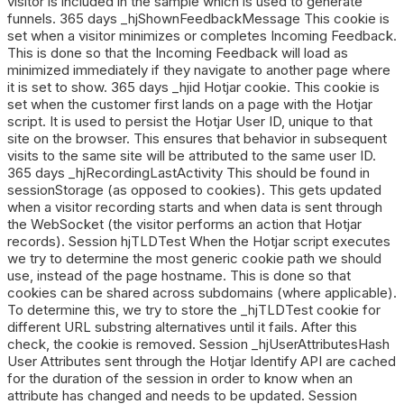
visitor is included in the sample which is used to generate
funnels. 365 days _hjShownFeedbackMessage This cookie is
set when a visitor minimizes or completes Incoming Feedback.
This is done so that the Incoming Feedback will load as
minimized immediately if they navigate to another page where
it is set to show. 365 days _hjid Hotjar cookie. This cookie is
set when the customer first lands on a page with the Hotjar
script. It is used to persist the Hotjar User ID, unique to that
site on the browser. This ensures that behavior in subsequent
visits to the same site will be attributed to the same user ID.
365 days _hjRecordingLastActivity This should be found in
sessionStorage (as opposed to cookies). This gets updated
when a visitor recording starts and when data is sent through
the WebSocket (the visitor performs an action that Hotjar
records). Session hjTLDTest When the Hotjar script executes
we try to determine the most generic cookie path we should
use, instead of the page hostname. This is done so that
cookies can be shared across subdomains (where applicable).
To determine this, we try to store the _hjTLDTest cookie for
different URL substring alternatives until it fails. After this
check, the cookie is removed. Session _hjUserAttributesHash
User Attributes sent through the Hotjar Identify API are cached
for the duration of the session in order to know when an
attribute has changed and needs to be updated. Session