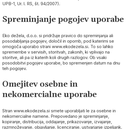
UPB-1, Ur. l. RS, št. 94/2007).
Spreminjanje pogojev uporabe
Eko dežela, d.o.o. si pridržuje pravico do spreminjanja ali
posodabljanja pogojev, določil in opomb, pod katerimi se
omogoča uporabo strani www.ekodezela.si. To so lahko
spremembe v servisih, storitvah, zakonih, ki vplivajo na
storitve, ali pa iz katerih koli drugih razlogov. Ob vsaki
posodobitvi pogojev uporabe, bo spremenjen datum na dnu
teh pogojev.
Omejitev osebne in
nekomercialne uporabe
Stran www.ekodezela.si smete uporabljati le za osebne in
nekomercialne namene. Prepovedano je spreminjanje,
kopiranje, distribucija, oddajanje, prikazovanje, izvajanje,
razmnoževanje, objavljanje, licenciranje, ustvarjanje izpeljank,