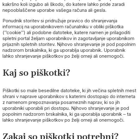
kakršno koli izgubo ali škodo, do katere lahko pride zaradi
nepooblaščene uporabe vašega računa ali gesla.
Ponudnik storitev si pridružuje pravico do shranjevanja
informacij na uporabnikovem računalniku v obliki piškotka
(’’cookie’’) ali podobne datoteke, katere namen je prilagoditi
spletni portal željam uporabnikov in zagotavljanje uporabnikom
prijaznih spletnih storitev. Njihovo shranjevanje je pod popolnim
nadzorom brskalnika, ki ga uporablja uporabnik. Uporabnik
lahko shranjevanje piškotkov po želji omeji ali onemogoči.
Kaj so piškotki?
Piškotki so male besedilne datoteke, ki jih večina spletnih mest
shrani v naprave uporabnikov s katerimi dostopajo do interneta
z namenom prepoznavanja posameznih naprav, ki so jih
uporabniki uporabili pri dostopu. Njihovo shranjevanje je pod
popolnim nadzorom brskalnika, ki ga uporablja uporabnik – ta
lahko shranjevanje piškotkov po želji omeji ali onemogoči.
Zakaj so piškotki potrebni?