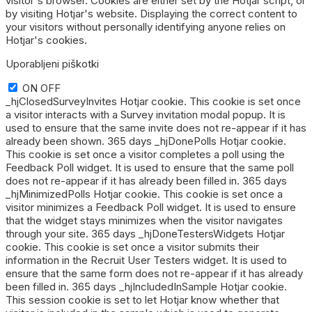
visitor's browser. Cookies are either set by the Hotjar script, or
by visiting Hotjar's website. Displaying the correct content to
your visitors without personally identifying anyone relies on
Hotjar's cookies.
Uporabljeni piškotki
ON
OFF
_hjClosedSurveyInvites Hotjar cookie. This cookie is set once
a visitor interacts with a Survey invitation modal popup. It is
used to ensure that the same invite does not re-appear if it has
already been shown. 365 days _hjDonePolls Hotjar cookie.
This cookie is set once a visitor completes a poll using the
Feedback Poll widget. It is used to ensure that the same poll
does not re-appear if it has already been filled in. 365 days
_hjMinimizedPolls Hotjar cookie. This cookie is set once a
visitor minimizes a Feedback Poll widget. It is used to ensure
that the widget stays minimizes when the visitor navigates
through your site. 365 days _hjDoneTestersWidgets Hotjar
cookie. This cookie is set once a visitor submits their
information in the Recruit User Testers widget. It is used to
ensure that the same form does not re-appear if it has already
been filled in. 365 days _hjIncludedInSample Hotjar cookie.
This session cookie is set to let Hotjar know whether that