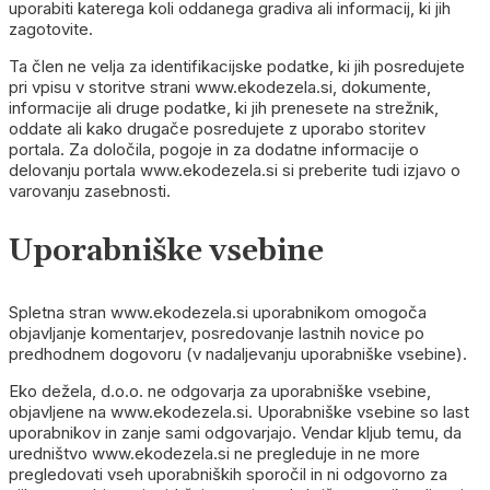
uporabiti katerega koli oddanega gradiva ali informacij, ki jih
zagotovite.
Ta člen ne velja za identifikacijske podatke, ki jih posredujete
pri vpisu v storitve strani www.ekodezela.si, dokumente,
informacije ali druge podatke, ki jih prenesete na strežnik,
oddate ali kako drugače posredujete z uporabo storitev
portala. Za določila, pogoje in za dodatne informacije o
delovanju portala www.ekodezela.si si preberite tudi izjavo o
varovanju zasebnosti.
Uporabniške vsebine
Spletna stran www.ekodezela.si uporabnikom omogoča
objavljanje komentarjev, posredovanje lastnih novice po
predhodnem dogovoru (v nadaljevanju uporabniške vsebine).
Eko dežela, d.o.o. ne odgovarja za uporabniške vsebine,
objavljene na www.ekodezela.si. Uporabniške vsebine so last
uporabnikov in zanje sami odgovarjajo. Vendar kljub temu, da
uredništvo www.ekodezela.si ne pregleduje in ne more
pregledovati vseh uporabniških sporočil in ni odgovorno za