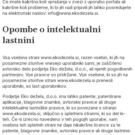
Če imate kakršna koli vprašanja v zvezi z uporabo portala ali
kakršne koli probleme, ki bi jih radi prijavili jih lahko posredujete
na elektronski naslov: info@www.ekodezela.si.
Opombe o intelektualni
lastnini
Vsa vsebina strani www.ekodezela.si, razen vsebin, ki jih na
posamezne storitve vnesejo uporabniki sami, je zaščiteno
avtorsko delo podjetja Eko dežela, d.o.o., ali njenih pogodbenih
partnerjev. Vse pravice so pridržane. Vse vsebine, ki so jih na
posamezne storitve strani www.ekodezela.si prenesli
uporabniki, so last uporabnikov.
Podjetje Eko dežela, d.o.o. ima lahko patente, patentirane
aplikacije, blagovne znamke, avtorske pravice ali druge
intelektualne lastniške pravice, ki so povezane s stranjo
www.ekodezela.si, vključno s spletnimi stranmi, ki so del le-
teh. Če ni izrecno navedeno v teh pogojih uporabe, vam
vsebina teh spletnih strani ne daje nikakršne licence za te
patente, blagovne znamke, avtorske pravice ali druge lastnine.