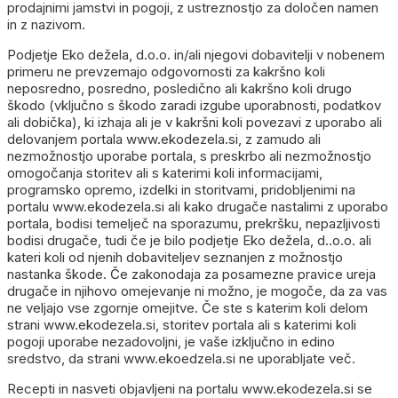
prodajnimi jamstvi in pogoji, z ustreznostjo za določen namen
in z nazivom.
Podjetje Eko dežela, d.o.o. in/ali njegovi dobavitelji v nobenem
primeru ne prevzemajo odgovornosti za kakršno koli
neposredno, posredno, posledično ali kakršno koli drugo
škodo (vključno s škodo zaradi izgube uporabnosti, podatkov
ali dobička), ki izhaja ali je v kakršni koli povezavi z uporabo ali
delovanjem portala www.ekodezela.si, z zamudo ali
nezmožnostjo uporabe portala, s preskrbo ali nezmožnostjo
omogočanja storitev ali s katerimi koli informacijami,
programsko opremo, izdelki in storitvami, pridobljenimi na
portalu www.ekodezela.si ali kako drugače nastalimi z uporabo
portala, bodisi temelječ na sporazumu, prekršku, nepazljivosti
bodisi drugače, tudi če je bilo podjetje Eko dežela, d..o.o. ali
kateri koli od njenih dobaviteljev seznanjen z možnostjo
nastanka škode. Če zakonodaja za posamezne pravice ureja
drugače in njihovo omejevanje ni možno, je mogoče, da za vas
ne veljajo vse zgornje omejitve. Če ste s katerim koli delom
strani www.ekodezela.si, storitev portala ali s katerimi koli
pogoji uporabe nezadovoljni, je vaše izključno in edino
sredstvo, da strani www.ekoedzela.si ne uporabljate več.
Recepti in nasveti objavljeni na portalu www.ekodezela.si se