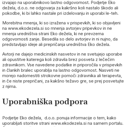
izvajajo na uporabnikovo lastno odgovornost. Podjetje Eko
dežela, d.o.o. ne odgovarja za kakršno koli nastalo škodo ali
pokodbe, ki bi lahko nastale pri izdelovanju in uporabi le-teh.
Morebitna mnenja, ki so izražena v prispevkih, ki so objavljeni
na www.ekodezela.si so mnenja avtorjev pripevkov in ne
mnenja uredništva strani Eko dežela, ki ne prevzema
odgovornosti zanje. Besedila so delo avtorjev in ni nujno, da
predstavljajo ideje ali prepričanja uredništva Eko dežela.
Avtorji ne dajejo medicinskih nasvetov in ne svetujejo uporabe
ali opustitve katerega koli zdravila brez posveta z lečečim
zdravnikom. Vse navedene podatke in priporočila v prispevkih
in člankih bralec uporablja na lastno odgovornost. Nasveti ne
morejo nadomestiti strokovne pomoči zdravnika ali terapevta,
in če niste prepričani, za kakšno težavo gre, se prej posvetujte
z njima.
Uporabniška podpora
Podjetje Eko dežela, d.o.o. ponuja informacije o tem, kako
uporabljati storitve strani www.ekodezela.si na samem portalu.