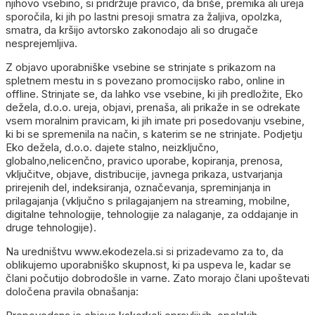
njihovo vsebino, si pridržuje pravico, da briše, premika ali ureja
sporočila, ki jih po lastni presoji smatra za žaljiva, opolzka,
smatra, da kršijo avtorsko zakonodajo ali so drugače
nesprejemljiva.
Z objavo uporabniške vsebine se strinjate s prikazom na
spletnem mestu in s povezano promocijsko rabo, online in
offline. Strinjate se, da lahko vse vsebine, ki jih predložite, Eko
dežela, d.o.o. ureja, objavi, prenaša, ali prikaže in se odrekate
vsem moralnim pravicam, ki jih imate pri posedovanju vsebine,
ki bi se spremenila na način, s katerim se ne strinjate. Podjetju
Eko dežela, d.o.o. dajete stalno, neizključno,
globalno,nelicenčno, pravico uporabe, kopiranja, prenosa,
vključitve, objave, distribucije, javnega prikaza, ustvarjanja
prirejenih del, indeksiranja, označevanja, spreminjanja in
prilagajanja (vključno s prilagajanjem na streaming, mobilne,
digitalne tehnologije, tehnologije za nalaganje, za oddajanje in
druge tehnologije).
Na uredništvu www.ekodezela.si si prizadevamo za to, da
oblikujemo uporabniško skupnost, ki pa uspeva le, kadar se
člani počutijo dobrodošle in varne. Zato morajo člani upoštevati
določena pravila obnašanja: