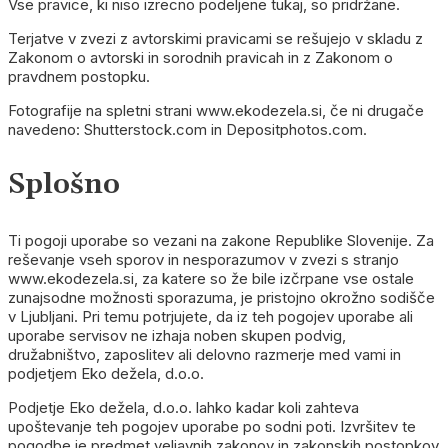
Vse pravice, ki niso izrecno podeljene tukaj, so pridržane.
Terjatve v zvezi z avtorskimi pravicami se rešujejo v skladu z
Zakonom o avtorski in sorodnih pravicah in z Zakonom o
pravdnem postopku.
Fotografije na spletni strani www.ekodezela.si, če ni drugače
navedeno: Shutterstock.com in Depositphotos.com.
Splošno
Ti pogoji uporabe so vezani na zakone Republike Slovenije. Za
reševanje vseh sporov in nesporazumov v zvezi s stranjo
www.ekodezela.si, za katere so že bile izčrpane vse ostale
zunajsodne možnosti sporazuma, je pristojno okrožno sodišče
v Ljubljani. Pri temu potrjujete, da iz teh pogojev uporabe ali
uporabe servisov ne izhaja noben skupen podvig,
družabništvo, zaposlitev ali delovno razmerje med vami in
podjetjem Eko dežela, d.o.o.
Podjetje Eko dežela, d.o.o. lahko kadar koli zahteva
upoštevanje teh pogojev uporabe po sodni poti. Izvršitev te
pogodbe je predmet veljavnih zakonov in zakonskih postopkov