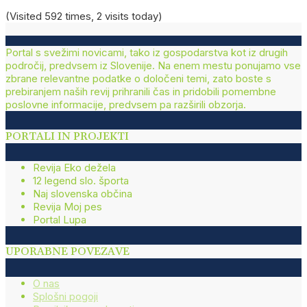
(Visited 592 times, 2 visits today)
Portal s svežimi novicami, tako iz gospodarstva kot iz drugih
področij, predvsem iz Slovenije. Na enem mestu ponujamo vse
zbrane relevantne podatke o določeni temi, zato boste s
prebiranjem naših revij prihranili čas in pridobili pomembne
poslovne informacije, predvsem pa razširili obzorja.
PORTALI IN PROJEKTI
Revija Eko dežela
12 legend slo. športa
Naj slovenska občina
Revija Moj pes
Portal Lupa
UPORABNE POVEZAVE
O nas
Splošni pogoji