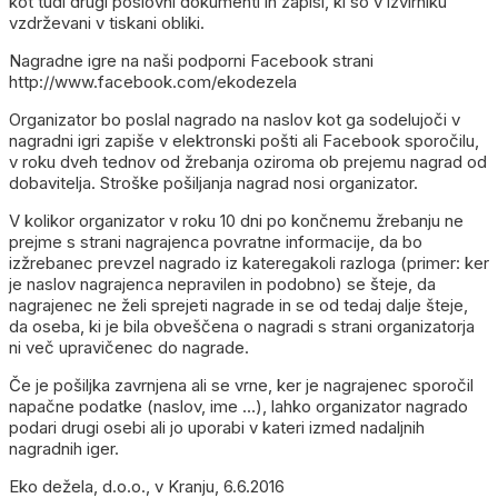
kot tudi drugi poslovni dokumenti in zapisi, ki so v izvirniku
vzdrževani v tiskani obliki.
Nagradne igre na naši podporni Facebook strani
http://www.facebook.com/ekodezela
Organizator bo poslal nagrado na naslov kot ga sodelujoči v
nagradni igri zapiše v elektronski pošti ali Facebook sporočilu,
v roku dveh tednov od žrebanja oziroma ob prejemu nagrad od
dobavitelja. Stroške pošiljanja nagrad nosi organizator.
V kolikor organizator v roku 10 dni po končnemu žrebanju ne
prejme s strani nagrajenca povratne informacije, da bo
izžrebanec prevzel nagrado iz kateregakoli razloga (primer: ker
je naslov nagrajenca nepravilen in podobno) se šteje, da
nagrajenec ne želi sprejeti nagrade in se od tedaj dalje šteje,
da oseba, ki je bila obveščena o nagradi s strani organizatorja
ni več upravičenec do nagrade.
Če je pošiljka zavrnjena ali se vrne, ker je nagrajenec sporočil
napačne podatke (naslov, ime …), lahko organizator nagrado
podari drugi osebi ali jo uporabi v kateri izmed nadaljnih
nagradnih iger.
Eko dežela, d.o.o., v Kranju, 6.6.2016