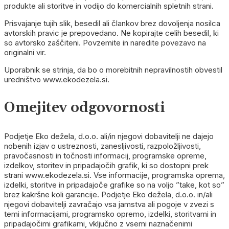
produkte ali storitve in vodijo do komercialnih spletnih strani.
Prisvajanje tujih slik, besedil ali člankov brez dovoljenja nosilca
avtorskih pravic je prepovedano. Ne kopirajte celih besedil, ki
so avtorsko zaščiteni. Povzemite in naredite povezavo na
originalni vir.
Uporabnik se strinja, da bo o morebitnih nepravilnostih obvestil
uredništvo www.ekodezela.si.
Omejitev odgovornosti
Podjetje Eko dežela, d.o.o. ali/in njegovi dobavitelji ne dajejo
nobenih izjav o ustreznosti, zanesljivosti, razpoložljivosti,
pravočasnosti in točnosti informacij, programske opreme,
izdelkov, storitev in pripadajočih grafik, ki so dostopni prek
strani www.ekodezela.si. Vse informacije, programska oprema,
izdelki, storitve in pripadajoče grafike so na voljo ”take, kot so”
brez kakršne koli garancije. Podjetje Eko dežela, d.o.o. in/ali
njegovi dobavitelji zavračajo vsa jamstva ali pogoje v zvezi s
temi informacijami, programsko opremo, izdelki, storitvami in
pripadajočimi grafikami, vključno z vsemi naznačenimi