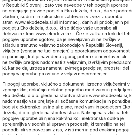
v Republiki Sloveniji, zato vse navedbe v teh pogojih uporabe
ne omejujejo pravice podjetja Eko dežela, d.o.o., da se podredi
vladnim, sodnim in zakonskim zahtevam v zvezi z uporabo
strani www.ekodezela.si ali informacij, danih ali pridobljenih pri
podjetju Eko dežela, d.o.o., ki se tičejo vaše uporabe ali
delovanja strani www.ekodezela.si. Če se za kateri koli del teh
pogojev uporabe ugotovi, da je neveljaven ali neizvršljiv v
skladu s trenutno veljavno zakonodajo v Republiki Sloveniji,
vključno (vendar ne tudi omejen) z oporekanjem odgovornosti
in garancije, kot je navedeno zgoraj, potem se neveljaven ali
neizvršljiv predpis nadomesti z veljavnim, izvršljivim predpisom,
ki, kar se da, ustreza namenu izvirnega predpisa, preostali del
pogojev uporabe pa ostane v veljavi nespremenjen.
Ti pogoji uporabe, vključno z dokumenti, izrecno vključenimi v
zgornji sklic, določajo celotno pogodbo med vami in podjetjem
Eko dežela, d.o.o. glede na storitve strani www.ekodezela.si, ki
nadomestijo vse prejšnje ali sočasne komunikacije in ponudbe,
bodisi elektronske, ustne ali pisne, med vami in podjetjem Eko
dežela, d.o.o. glede na storitev strani. Natisnjena različica teh
pogojev uporabe ali njena kakršna koli elektronska oblika je
sprejemljiva v sodnih ali upravnih procesih, ki temeljijo na tej
pogodbi ali so povezani z njo, v isti meri in pod enakimi pogoji