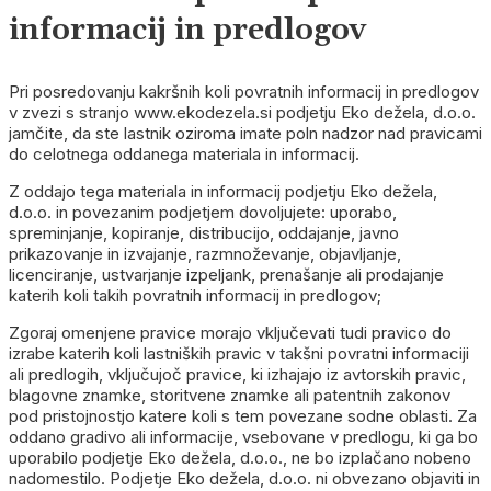
informacij in predlogov
Pri posredovanju kakršnih koli povratnih informacij in predlogov
v zvezi s stranjo www.ekodezela.si podjetju Eko dežela, d.o.o.
jamčite, da ste lastnik oziroma imate poln nadzor nad pravicami
do celotnega oddanega materiala in informacij.
Z oddajo tega materiala in informacij podjetju Eko dežela,
d.o.o. in povezanim podjetjem dovoljujete: uporabo,
spreminjanje, kopiranje, distribucijo, oddajanje, javno
prikazovanje in izvajanje, razmnoževanje, objavljanje,
licenciranje, ustvarjanje izpeljank, prenašanje ali prodajanje
katerih koli takih povratnih informacij in predlogov;
Zgoraj omenjene pravice morajo vključevati tudi pravico do
izrabe katerih koli lastniških pravic v takšni povratni informaciji
ali predlogih, vključujoč pravice, ki izhajajo iz avtorskih pravic,
blagovne znamke, storitvene znamke ali patentnih zakonov
pod pristojnostjo katere koli s tem povezane sodne oblasti. Za
oddano gradivo ali informacije, vsebovane v predlogu, ki ga bo
uporabilo podjetje Eko dežela, d.o.o., ne bo izplačano nobeno
nadomestilo. Podjetje Eko dežela, d.o.o. ni obvezano objaviti in