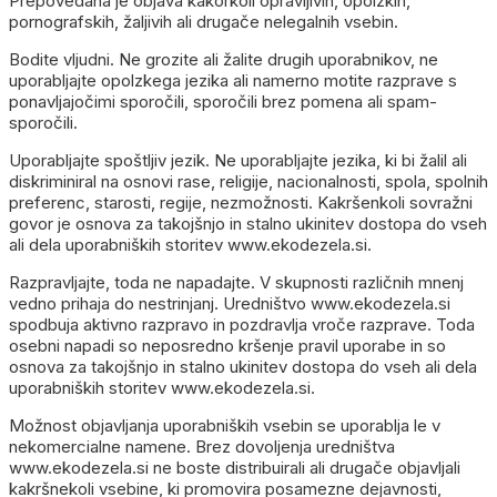
Prepovedana je objava kakorkoli opravljivih, opolzkih,
pornografskih, žaljivih ali drugače nelegalnih vsebin.
Bodite vljudni. Ne grozite ali žalite drugih uporabnikov, ne
uporabljajte opolzkega jezika ali namerno motite razprave s
ponavljajočimi sporočili, sporočili brez pomena ali spam-
sporočili.
Uporabljajte spoštljiv jezik. Ne uporabljajte jezika, ki bi žalil ali
diskriminiral na osnovi rase, religije, nacionalnosti, spola, spolnih
preferenc, starosti, regije, nezmožnosti. Kakršenkoli sovražni
govor je osnova za takojšnjo in stalno ukinitev dostopa do vseh
ali dela uporabniških storitev www.ekodezela.si.
Razpravljajte, toda ne napadajte. V skupnosti različnih mnenj
vedno prihaja do nestrinjanj. Uredništvo www.ekodezela.si
spodbuja aktivno razpravo in pozdravlja vroče razprave. Toda
osebni napadi so neposredno kršenje pravil uporabe in so
osnova za takojšnjo in stalno ukinitev dostopa do vseh ali dela
uporabniških storitev www.ekodezela.si.
Možnost objavljanja uporabniških vsebin se uporablja le v
nekomercialne namene. Brez dovoljenja uredništva
www.ekodezela.si ne boste distribuirali ali drugače objavljali
kakršnekoli vsebine, ki promovira posamezne dejavnosti,