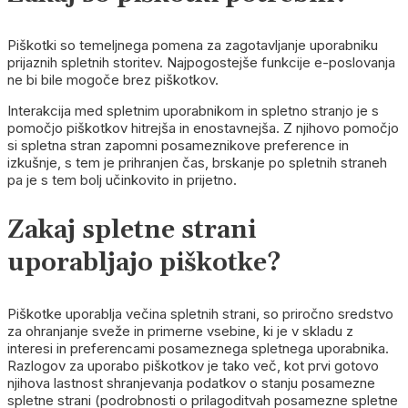
Piškotki so temeljnega pomena za zagotavljanje uporabniku
prijaznih spletnih storitev. Najpogostejše funkcije e-poslovanja
ne bi bile mogoče brez piškotkov.
Interakcija med spletnim uporabnikom in spletno stranjo je s
pomočjo piškotkov hitrejša in enostavnejša. Z njihovo pomočjo
si spletna stran zapomni posameznikove preference in
izkušnje, s tem je prihranjen čas, brskanje po spletnih straneh
pa je s tem bolj učinkovito in prijetno.
Zakaj spletne strani
uporabljajo piškotke?
Piškotke uporablja večina spletnih strani, so priročno sredstvo
za ohranjanje sveže in primerne vsebine, ki je v skladu z
interesi in preferencami posameznega spletnega uporabnika.
Razlogov za uporabo piškotkov je tako več, kot prvi gotovo
njihova lastnost shranjevanja podatkov o stanju posamezne
spletne strani (podrobnosti o prilagoditvah posamezne spletne