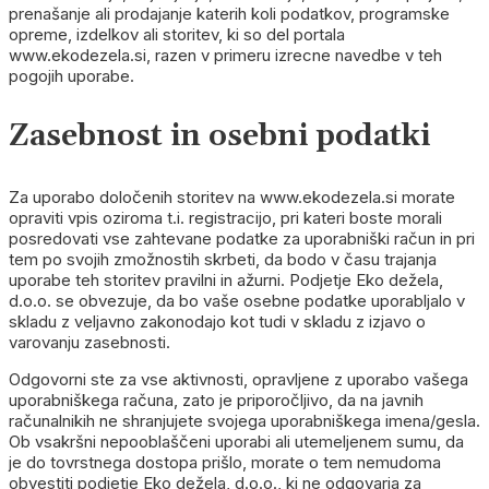
prenašanje ali prodajanje katerih koli podatkov, programske
opreme, izdelkov ali storitev, ki so del portala
www.ekodezela.si, razen v primeru izrecne navedbe v teh
pogojih uporabe.
Zasebnost in osebni podatki
Za uporabo določenih storitev na www.ekodezela.si morate
opraviti vpis oziroma t.i. registracijo, pri kateri boste morali
posredovati vse zahtevane podatke za uporabniški račun in pri
tem po svojih zmožnostih skrbeti, da bodo v času trajanja
uporabe teh storitev pravilni in ažurni. Podjetje Eko dežela,
d.o.o. se obvezuje, da bo vaše osebne podatke uporabljalo v
skladu z veljavno zakonodajo kot tudi v skladu z izjavo o
varovanju zasebnosti.
Odgovorni ste za vse aktivnosti, opravljene z uporabo vašega
uporabniškega računa, zato je priporočljivo, da na javnih
računalnikih ne shranjujete svojega uporabniškega imena/gesla.
Ob vsakršni nepooblaščeni uporabi ali utemeljenem sumu, da
je do tovrstnega dostopa prišlo, morate o tem nemudoma
obvestiti podjetje Eko dežela, d.o.o., ki ne odgovarja za