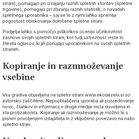
strani), pomagajo pri izvajanju raznih spletnih storitev (spletne
trgovine), pomagajo pri zbiranju raznih statistik, o navadah
spletnega uporabnika – saj se le z njimi lahko spremlja
pogostost obiskovanja določene spletne strani.
Podjetja lahko s pomočjo piškotkov ocenijo učinkovitost
zasnove svojih spletnih strani, kot tudi ustreznost vrste in
števila oglasov, ki jih ponujajo uporabnikom na svojih spletnih
straneh.
Kopiranje in razmnoževanje
vsebine
Vsa gradiva objavljena na spletni strani www.ekodezela.si so
avtorsko zaščitene. Nepooblaščena uporaba ali posredovanje
novic, člankov in informacij v druge medije nista dovoljena in
sta protizakonita. Kopiranje ali razmnoževanje je možno le s
pisnim privoljenjem izdajatelja in z vključeno povezavo na našo
spletno stran.