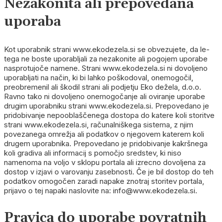
Nezakonita ali prepovedana
uporaba
Kot uporabnik strani www.ekodezela.si se obvezujete, da le-
tega ne boste uporabljali za nezakonite ali pogojem uporabe
nasprotujoče namene. Strani www.ekodezela.si ni dovoljeno
uporabljati na način, ki bi lahko poškodoval, onemogočil,
preobremenil ali škodil strani ali podjetju Eko dežela, d.o.o.
Ravno tako ni dovoljeno onemogočanje ali oviranje uporabe
drugim uporabniku strani www.ekodezela.si. Prepovedano je
pridobivanje nepooblaščenega dostopa do katere koli storitve
strani www.ekodezela.si, računalniškega sistema, z njim
povezanega omrežja ali podatkov o njegovem katerem koli
drugem uporabnika. Prepovedano je pridobivanje kakršnega
koli gradiva ali informacij s pomočjo sredstev, ki niso
namenoma na voljo v sklopu portala ali izrecno dovoljena za
dostop v izjavi o varovanju zasebnosti. Če je bil dostop do teh
podatkov omogočen zaradi napake znotraj storitev portala,
prijavo o tej napaki naslovite na: info@www.ekodezela.si.
Pravica do uporabe povratnih