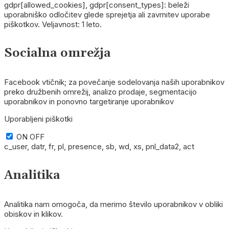
gdpr[allowed_cookies], gdpr[consent_types]: beleži
uporabniško odločitev glede sprejetja ali zavrnitev uporabe
piškotkov. Veljavnost: 1 leto.
Socialna omrežja
Facebook vtičnik; za povečanje sodelovanja naših uporabnikov
preko družbenih omrežij, analizo prodaje, segmentacijo
uporabnikov in ponovno targetiranje uporabnikov
Uporabljeni piškotki
ON
OFF
c_user, datr, fr, pl, presence, sb, wd, xs, pnl_data2, act
Analitika
Analitika nam omogoča, da merimo število uporabnikov v obliki
obiskov in klikov.