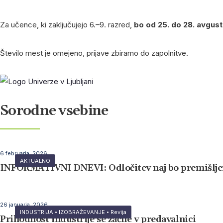
Za učence, ki zaključujejo 6.–9. razred,
bo od 25. do 28. avgus
Število mest je omejeno, prijave zbiramo do zapolnitve.
Sorodne vsebine
6 februarja, 2026
AKTUALNO
INFORMATIVNI DNEVI: Odločitev naj bo premišlje
26 januarja, 2026
INDUSTRIJA
•
IZOBRAŽEVANJE
•
Revija
Prihodnost industrije se začne v predavalnici