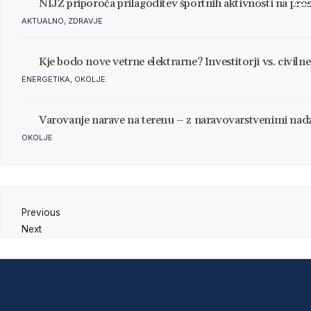
NIJZ priporoča prilagoditev športnih aktivnosti na pro
AKTUALNO
,
ZDRAVJE
Kje bodo nove vetrne elektrarne? Investitorji vs. civilne
ENERGETIKA
,
OKOLJE
Varovanje narave na terenu – z naravovarstvenimi nad
OKOLJE
Previous
Next