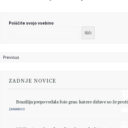
Poiščite svojo vsebino
Išči
Previous
Next
ZADNJE NOVICE
1
1
1
1
1
1
1
Brazilija prepovedala foie gras: katere države so že prot
ZANIMIVO
PE
TI
IZ
DE
JA
GO
FIL
Hr
Nar
Nar
Nar
Nar
Nar
Nar
Nar