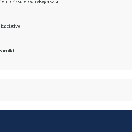
stem v času vročinskega vala
 iniciative
zorniki