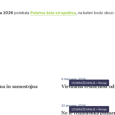
ta 2026
potekala
Poletna šola strojništva
, na kateri bodo skozi 
6 februarja, 2026
IZOBRAŽEVANJE
•
Revija
na in samostojna
Virtualna resničnost od
22 januarja, 2026
IZOBRAŽEVANJE
•
Revija
Ne le tehnološka pismen