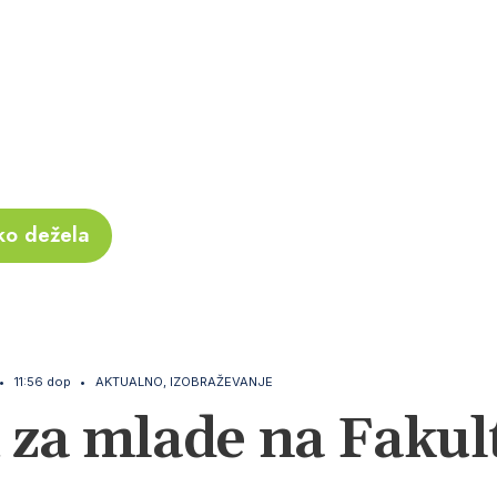
ko dežela
•
11:56 dop
•
AKTUALNO
,
IZOBRAŽEVANJE
 za mlade na Fakult