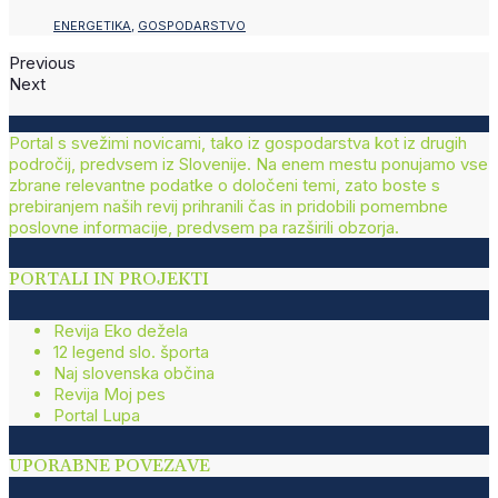
ENERGETIKA
,
GOSPODARSTVO
Previous
Next
Portal s svežimi novicami, tako iz gospodarstva kot iz drugih
področij, predvsem iz Slovenije. Na enem mestu ponujamo vse
zbrane relevantne podatke o določeni temi, zato boste s
prebiranjem naših revij prihranili čas in pridobili pomembne
poslovne informacije, predvsem pa razširili obzorja.
PORTALI IN PROJEKTI
Revija Eko dežela
12 legend slo. športa
Naj slovenska občina
Revija Moj pes
Portal Lupa
UPORABNE POVEZAVE