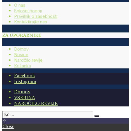
O nas
Splošni pogoji
Pravilnik o zasebnosti
Kontaktirajte nas
ZA UPORABNIKE
Domov
Novice
Naročilo revije
Križanka
Facebook
Instagram
Domov
VSEBINA
NAROČILO REVIJE
↑
Close