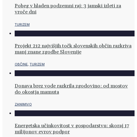
Pobeg v hladen podzemni raj: 3 jamski izleti za
vroče dni
TURIZEM
Projekt 212 najvišjih točk slovenskih občin razkriva
manj znane zgodbe Slovenije
OBČINE
,
TURIZEM
Donava brez vode razkrila zgodovino: od mostov
do okostja mamuta
ZANIMIVO
Energetska učinkovitost v gospodarstvu: skoraj 17
milijonov evrov podpor