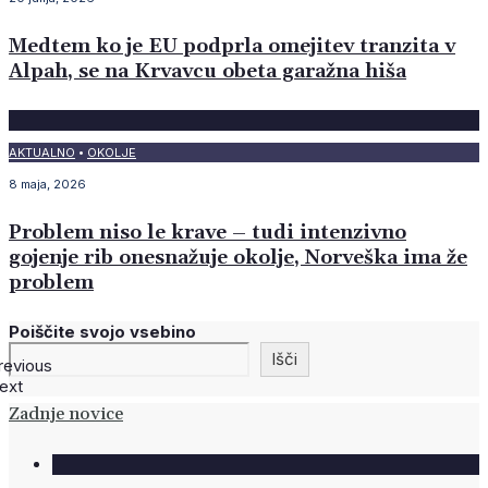
Medtem ko je EU podprla omejitev tranzita v
Alpah, se na Krvavcu obeta garažna hiša
AKTUALNO
•
OKOLJE
8 maja, 2026
Problem niso le krave – tudi intenzivno
gojenje rib onesnažuje okolje, Norveška ima že
problem
Poiščite svojo vsebino
Išči
revious
ext
Zadnje novice