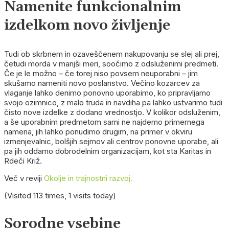
Namenite funkcionalnim
izdelkom novo življenje
Tudi ob skrbnem in ozaveščenem nakupovanju se slej ali prej,
četudi morda v manjši meri, soočimo z odsluženimi predmeti.
Če je le možno – če torej niso povsem neuporabni – jim
skušamo nameniti novo poslanstvo. Večino kozarcev za
vlaganje lahko denimo ponovno uporabimo, ko pripravljamo
svojo ozimnico, z malo truda in navdiha pa lahko ustvarimo tudi
čisto nove izdelke z dodano vrednostjo. V kolikor odsluženim,
a še uporabnim predmetom sami ne najdemo primernega
namena, jih lahko ponudimo drugim, na primer v okviru
izmenjevalnic, bolšjih sejmov ali centrov ponovne uporabe, ali
pa jih oddamo dobrodelnim organizacijam, kot sta Karitas in
Rdeči Križ.
Več v reviji
Okolje in trajnostni razvoj.
(Visited 113 times, 1 visits today)
Sorodne vsebine