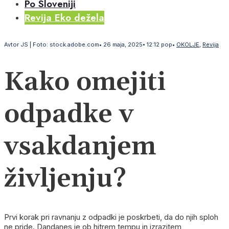
Po Sloveniji
Revija Eko dežela
Avtor
JS | Foto: stock.adobe.com
•
26 maja, 2025
•
12:12 pop
•
OKOLJE
,
Revija
Kako omejiti
odpadke v
vsakdanjem
življenju?
Prvi korak pri ravnanju z odpadki je poskrbeti, da do njih sploh
ne pride. Dandanes je ob hitrem tempu in izrazitem