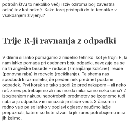
potrošništvu to nekoliko večji izziv oziroma bolj zavestna
odločitev kot nekoč. Kako torej pristopiti do te tematike v
vsakdanjem življenju?
Trije R-ji ravnanja z odpadki
V dilemi si lahko pomagamo z miselno tehniko, kot je trojni R, ki
nam lahko pomaga pri osebnem boju odpadki, navezuje pa se
na tri angleške besede – reduce (zmanjšanje količine), reuse
(ponovna raba) in recycle (recikliranje). Ta shema nas
spodbudi k razmisleku, še preden nek predmet postane
odpadek. Prvi korak se tako zgodi že pred nakupom – ali neko
reč zares potrebujemo ali nas morda mika samo nizka cena? Z
izogibanjem nakupu nepotrebnih predmetov se izognemo tudi
nabiranju odpadkov in nenazadnje slabe vesti. S časom in
redno vajo pa se lahko v poplavi oglasov naučimo lažje
prepoznati, katere so tiste stvari, ki jih zares potrebujemo in si
jih želimo.