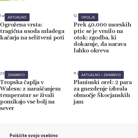
Naročila in več informacij
Naročila in več informacij
Naročila in več informacij
Naročila in več informacij
Naročila in več informacij
Naročila in več informacij
Naročila in več informacij
človeške narave
digitalizacije
1 avgusta, 2026
12 julija, 2026
AKTUALNO
OKOLJE
Ogrožena vrsta:
Prek 40.000 morskih
tragična usoda mladega
ptic se je vrnilo na
kačarja na selitveni poti
otok: zgodba, ki
dokazuje, da narava
lahko okreva
23 junija, 2026
11 junija, 2026
ZANIMIVO
AKTUALNO
•
ZANIMIVO
Tropska čaplja v
Planinski orel: 2 para
Walesu: z naraščanjem
za gnezdenje izbrala
temperatur se živali
območje Škocjanskih
pomikajo vse bolj na
jam
sever
Poiščite svojo vsebino