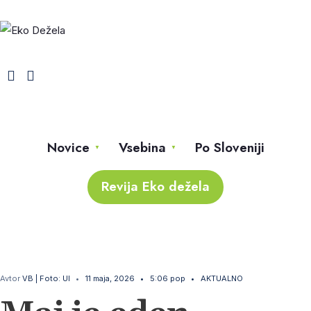
Novice
Vsebina
Po Sloveniji
Revija Eko dežela
Avtor
VB | Foto: UI
•
11 maja, 2026
•
5:06 pop
•
AKTUALNO