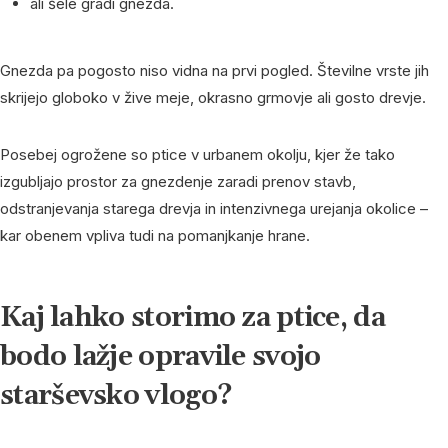
ali šele gradi gnezda.
Gnezda pa pogosto niso vidna na prvi pogled. Številne vrste jih
skrijejo globoko v žive meje, okrasno grmovje ali gosto drevje.
Posebej ogrožene so ptice v urbanem okolju, kjer že tako
izgubljajo prostor za gnezdenje zaradi prenov stavb,
odstranjevanja starega drevja in intenzivnega urejanja okolice –
kar obenem vpliva tudi na pomanjkanje hrane.
Kaj lahko storimo za ptice, da
bodo lažje opravile svojo
starševsko vlogo?