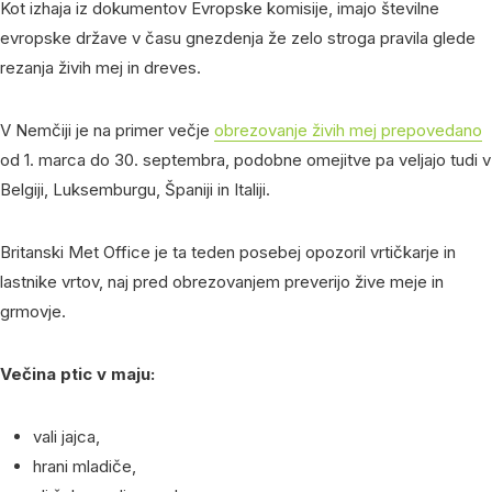
Kot izhaja iz dokumentov Evropske komisije, imajo številne
evropske države v času gnezdenja že zelo stroga pravila glede
rezanja živih mej in dreves.
V Nemčiji je na primer večje
obrezovanje živih mej prepovedano
od 1. marca do 30. septembra, podobne omejitve pa veljajo tudi v
Belgiji, Luksemburgu, Španiji in Italiji.
Britanski Met Office je ta teden posebej opozoril vrtičkarje in
lastnike vrtov, naj pred obrezovanjem preverijo žive meje in
grmovje.
Večina ptic v maju:
vali jajca,
hrani mladiče,