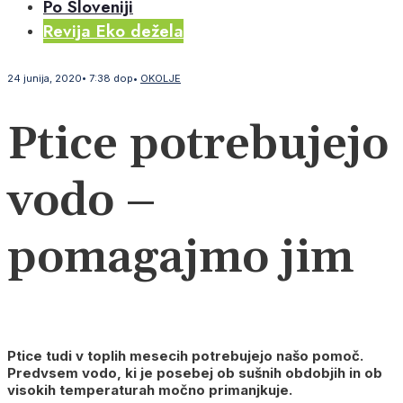
Po Sloveniji
Revija Eko dežela
24 junija, 2020
•
7:38 dop
•
OKOLJE
Ptice potrebujejo
vodo –
pomagajmo jim
Ptice tudi v toplih mesecih potrebujejo našo pomoč.
Predvsem vodo, ki je posebej ob sušnih obdobjih in ob
visokih temperaturah močno primanjkuje.