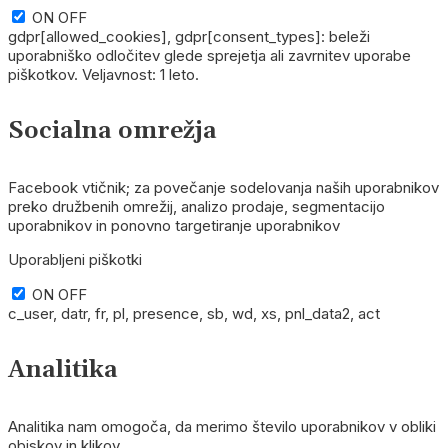
ON
OFF
gdpr[allowed_cookies], gdpr[consent_types]: beleži
uporabniško odločitev glede sprejetja ali zavrnitev uporabe
piškotkov. Veljavnost: 1 leto.
Socialna omrežja
Facebook vtičnik; za povečanje sodelovanja naših uporabnikov
preko družbenih omrežij, analizo prodaje, segmentacijo
uporabnikov in ponovno targetiranje uporabnikov
Uporabljeni piškotki
ON
OFF
c_user, datr, fr, pl, presence, sb, wd, xs, pnl_data2, act
Analitika
Analitika nam omogoča, da merimo število uporabnikov v obliki
obiskov in klikov.