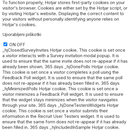
To function properly, Hotjar stores first-party cookies on your
visitor's browser. Cookies are either set by the Hotjar script, or
by visiting Hotjar's website. Displaying the correct content to
your visitors without personally identifying anyone relies on
Hotjar's cookies.
Uporabljeni piškotki
ON
OFF
_hjClosedSurveyInvites Hotjar cookie. This cookie is set once
a visitor interacts with a Survey invitation modal popup. It is
used to ensure that the same invite does not re-appear if it has
already been shown. 365 days _hjDonePolls Hotjar cookie.
This cookie is set once a visitor completes a poll using the
Feedback Poll widget. It is used to ensure that the same poll
does not re-appear if it has already been filled in. 365 days
_hjMinimizedPolls Hotjar cookie. This cookie is set once a
visitor minimizes a Feedback Poll widget. It is used to ensure
that the widget stays minimizes when the visitor navigates
through your site. 365 days _hjDoneTestersWidgets Hotjar
cookie. This cookie is set once a visitor submits their
information in the Recruit User Testers widget. It is used to
ensure that the same form does not re-appear if it has already
been filled in. 365 days _hjIncludedInSample Hotjar cookie.