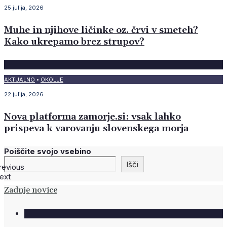
25 julija, 2026
Muhe in njihove ličinke oz. črvi v smeteh?
Kako ukrepamo brez strupov?
AKTUALNO
•
OKOLJE
22 julija, 2026
Nova platforma zamorje.si: vsak lahko
prispeva k varovanju slovenskega morja
Poiščite svojo vsebino
Išči
revious
ext
Zadnje novice