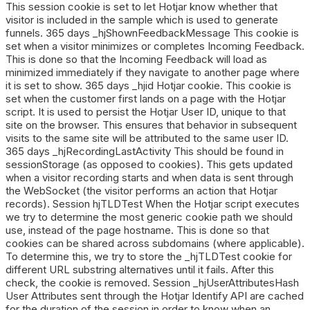
This session cookie is set to let Hotjar know whether that
visitor is included in the sample which is used to generate
funnels. 365 days _hjShownFeedbackMessage This cookie is
set when a visitor minimizes or completes Incoming Feedback.
This is done so that the Incoming Feedback will load as
minimized immediately if they navigate to another page where
it is set to show. 365 days _hjid Hotjar cookie. This cookie is
set when the customer first lands on a page with the Hotjar
script. It is used to persist the Hotjar User ID, unique to that
site on the browser. This ensures that behavior in subsequent
visits to the same site will be attributed to the same user ID.
365 days _hjRecordingLastActivity This should be found in
sessionStorage (as opposed to cookies). This gets updated
when a visitor recording starts and when data is sent through
the WebSocket (the visitor performs an action that Hotjar
records). Session hjTLDTest When the Hotjar script executes
we try to determine the most generic cookie path we should
use, instead of the page hostname. This is done so that
cookies can be shared across subdomains (where applicable).
To determine this, we try to store the _hjTLDTest cookie for
different URL substring alternatives until it fails. After this
check, the cookie is removed. Session _hjUserAttributesHash
User Attributes sent through the Hotjar Identify API are cached
for the duration of the session in order to know when an