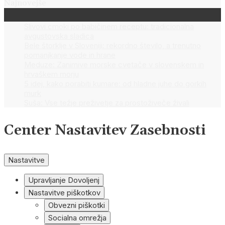
Najnovejše
Slivovi cmoki po babičinem receptu: tradicionalna
avgustovska sladica
Bele štorklje v Sloveniji: rekordno število, a trenutno
pomanjkanje vode in hrane
Meduze: Zanimive morske cvetače v slovenskem in
hrvaškem morju
5 idej, kako porabiti kumare: od hladne juhe do gorkih
murk
Suša: Vse težje preživetje za prostoživeče živali
Center Nastavitev Zasebnosti
Nastavitve
Upravljanje Dovoljenj
Nastavitve piškotkov
Obvezni piškotki
Socialna omrežja