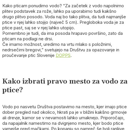
Kako pticam ponudimo vodo? “Za začetek z vodo napolnimo
plitev podstavek za rože, lahko pa uporabimo tudi kakšno
drugo plitvo posodo. Voda naj bo tako plitva, da tudi najmanjše
ptice v njej lahko stojijo (največ 5 cm). Pregloboka voda je za
ptice past, saj se v njej lahko utopijo.
Pomembno je tudi, da ima posoda hrapavo površino, zato da
pticam na podlagi ne drsi.
Če imamo možnost, uredimo na vrtu mlako s položnimi,
nedrsečimi bregovi,” svetujejo na Društvu za opazovanje in
proučevanje ptic Slovenije
DOPPS
.
Kako izbrati pravo mesto za vodo za
ptice?
Vodo po nasvetu Društva postavimo na mesto, kjer imajo ptice
dober pregled nad okolico, hkrati pa je v bližini kakšno grmovje
ali drevje, kamor se v nevarnosti lahko umaknejo. Priporočajo,
da napajalnik namestimo na dvignjeno mesto, kjer bodo ptice
varnejše pred mačkami. Po kopanju so namreč še bolj ranljive,