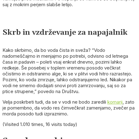
saj z mokrim perjem slabše letijo.
Skrb in vzdrževanje za napajalnik
Kako skrbimo, da bo voda čista in sveža? “Vodo
nadomeščajmo in menjajmo po potrebi, odvisno od letnega
časa in padavin – poleti vsaj enkrat dnevno, pozimi lahko
redkeje. Še posebej v toplem vremenu posodo večkrat
očistimo in odstranimo alge, ki se v plitvi vodi hitro razrastejo.
Pozimi, ko voda zmrzuje, lahko odstranjujemo led. Nikakor pa
vodi ne smemo dodajati snovi proti zamrzovanju, saj so za
ptice strupene,” povedo na Društvu.
Velja poskrbeti tudi, da se v vodi ne bodo zaredili
komarji
, zato
je pomembno, da vodo res čimvečkrat zamenjamo, zvečer pa
morda posodo tudi izpraznimo.
(Visited 1.010 times, 16 visits today)