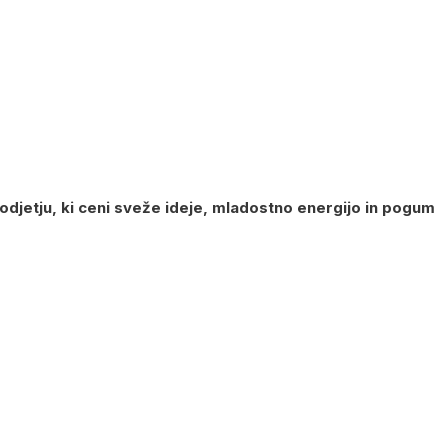
djetju, ki ceni sveže ideje, mladostno energijo in pogum
ta
ta
ta
ta
ta
ta
ta
5