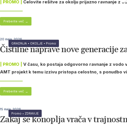
PE
TI
IZ
DE
JA
GO
FIL
| PROMO |
Celovite rešitve za okolju prijazno ravnanje z 
Hr
Nar
Nar
Nar
Nar
Nar
Nar
Nar
Preberite več
→
20 maja, 2026
GRADNJA
•
OKOLJE
•
Promo
Čistilne naprave nove generacije z
| PROMO |
V času, ko postaja odgovorno ravnanje z vodo vs
AMT projekt k temu izzivu pristopa celostno, s ponudbo vi
Preberite več
→
15 maja, 2026
Promo
•
ZDRAVJE
Zakaj se konoplja vrača v trajnost