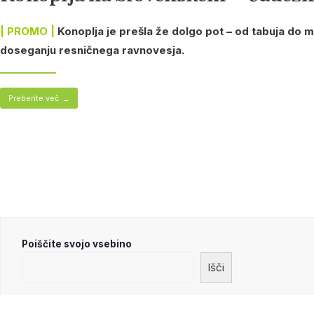
| PROMO |
Konoplja je prešla že dolgo pot – od tabuja do 
doseganju resničnega ravnovesja.
Preberite več
→
Številčenje
prispevkov
Poiščite svojo vsebino
Išči