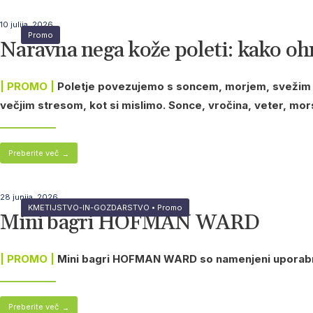
10 julija, 2026
Promo
Naravna nega kože poleti: kako oh
| PROMO |
Poletje povezujemo s soncem, morjem, svežim z
večjim stresom, kot si mislimo. Sonce, vročina, veter, mors
Preberite več
→
28 junija, 2026
KMETIJSTVO-IN-GOZDARSTVO
•
Promo
Mini bagri HOFMAN WARD
| PROMO |
Mini bagri HOFMAN WARD so namenjeni uporabniko
Preberite več
→