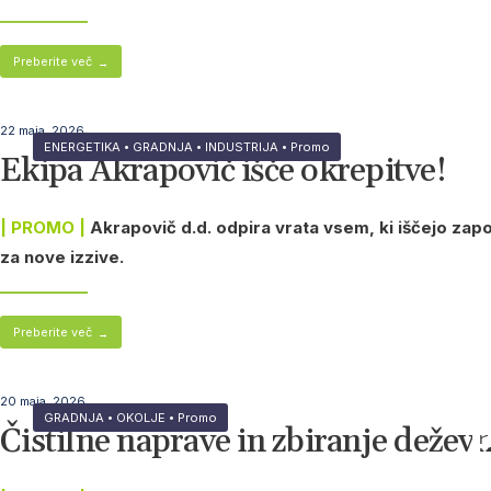
Preberite več
→
22 maja, 2026
ENERGETIKA
•
GRADNJA
•
INDUSTRIJA
•
Promo
Ekipa Akrapovič išče okrepitve!
| PROMO |
Akrapovič d.d. odpira vrata vsem, ki iščejo za
za nove izzive.
Preberite več
→
20 maja, 2026
1
1
1
1
1
1
1
GRADNJA
•
OKOLJE
•
Promo
Čistilne naprave in zbiranje dež