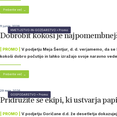
Preberite več
→
11 junija, 2026
KMETIJSTVO-IN-GOZDARSTVO
•
Promo
Dobrobit kokoši je najpomembnejši
| PROMO |
V podjetju Meja Šentjur, d. d. verjamemo, da se 
kokoši dobro počutijo in lahko izražajo svoje naravno vede
Preberite več
→
29 maja, 2026
GOSPODARSTVO
•
Promo
Pridružite se ekipi, ki ustvarja papi
| PROMO |
V podjetju Goričane d.d. že desetletja dokazuj