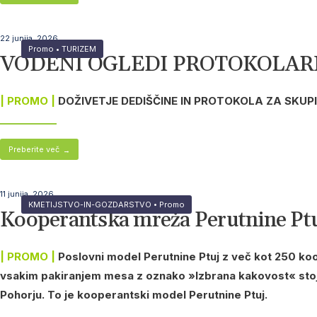
22 junija, 2026
Promo
•
TURIZEM
VODENI OGLEDI PROTOKOLAR
| PROMO |
DOŽIVETJE DEDIŠČINE IN PROTOKOLA ZA SKUPI
Preberite več
→
11 junija, 2026
KMETIJSTVO-IN-GOZDARSTVO
•
Promo
Kooperantska mreža Perutnine Ptuj
| PROMO |
Poslovni model Perutnine Ptuj z več kot 250 koo
vsakim pakiranjem mesa z oznako »Izbrana kakovost« stoji k
Pohorju. To je kooperantski model Perutnine Ptuj.