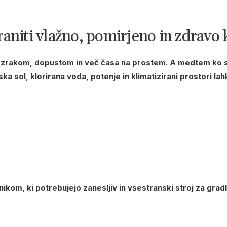
raniti vlažno, pomirjeno in zdravo
rakom, dopustom in več časa na prostem. A medtem ko se 
ka sol, klorirana voda, potenje in klimatizirani prostori l
m, ki potrebujejo zanesljiv in vsestranski stroj za grad