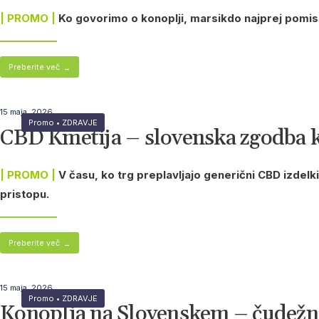
| PROMO |
Ko govorimo o konoplji, marsikdo najprej pomisl
Preberite več
→
15 maja, 2026
Promo
•
ZDRAVJE
CBD Kmetija – slovenska zgodba ko
| PROMO |
V času, ko trg preplavljajo generični CBD izdelk
pristopu.
Preberite več
→
15 maja, 2026
Promo
•
ZDRAVJE
Konoplja na Slovenskem – čudežna