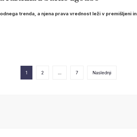
modnega trenda, a njena prava vrednost leži v premišljeni 
1
2
…
7
Naslednji