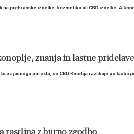
i na prehranske izdelke, kozmetiko ali CBD izdelke. A kono
noplje, znanja in lastne pridelave
i brez jasnega porekla, se CBD Kmetija razlikuje po lastni p
 rastlina z burno zgodbo