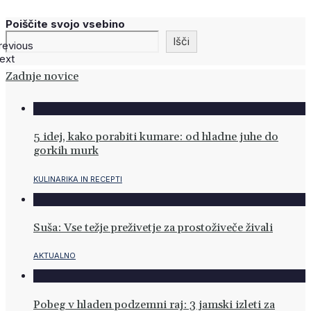
Poiščite svojo vsebino
Išči
revious
ext
Zadnje novice
5 idej, kako porabiti kumare: od hladne juhe do
gorkih murk
KULINARIKA IN RECEPTI
Suša: Vse težje preživetje za prostoživeče živali
AKTUALNO
Pobeg v hladen podzemni raj: 3 jamski izleti za