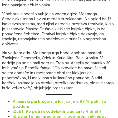
izdelovanja svečk iz voska.
V soboto in nedeljo vabijo na voden ogled Mestnega
čebelnjaka ter na Lov za medenim zakladom. Na ogled bo 12
inovativnih razstav, med njimi osrednja razstava festivala, ki so
jo zasnovale članice Društva klekljaric idrijske čipke, in bo
posvečena čebelam. Festival idrijske čipke dokazuje, da
tradicija, ustvarjalnost in sodelovanje prinašajo nepozabna
doživetja.
Na velikem odru Mestnega trga bodo v soboto nastopili
Zablujena Generacija, Orlek in Karlo Kirri: Bela Kronika. V
nedeljo pa se na mali oder na Trga sv. Ahacija po natanko 30
letih vračajo Beneški fantje. “Obiskovalce bo navdušil tudi
sejem domače in umetnostne obrti ter klekljarskih
pripomočkov, Huda kuhna s kulinarično ponudbo, Sladki
kotiček, animacije za otroke, otroška predstava, plesni nastopi
in še veliko več,” obljubljajo organizatorji.
Krajinski park Zgornja Idrijca je v 97 % pokrit z
gozdom
IZLET: Po poti rokodelskih tradicij (v 4 dneh)
Idrija in Tolmin med pionirji podnebnih ukrepov