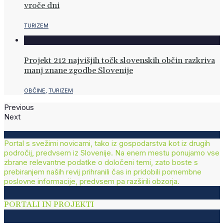
vroče dni
TURIZEM
Projekt 212 najvišjih točk slovenskih občin razkriva
manj znane zgodbe Slovenije
OBČINE
,
TURIZEM
Previous
Next
Portal s svežimi novicami, tako iz gospodarstva kot iz drugih
področij, predvsem iz Slovenije. Na enem mestu ponujamo vse
zbrane relevantne podatke o določeni temi, zato boste s
prebiranjem naših revij prihranili čas in pridobili pomembne
poslovne informacije, predvsem pa razširili obzorja.
PORTALI IN PROJEKTI