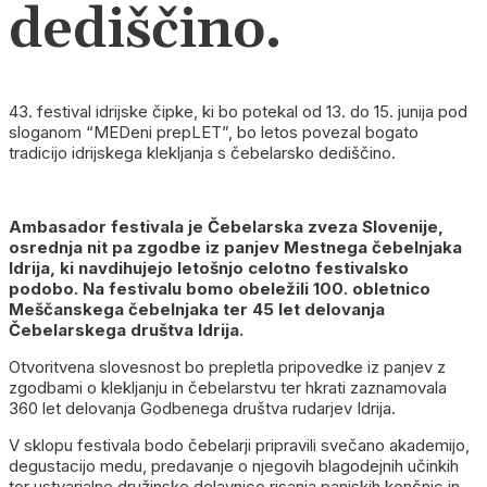
dediščino.
43. festival idrijske čipke, ki bo potekal od 13. do 15. junija pod
sloganom “MEDeni prepLET”, bo letos povezal bogato
tradicijo idrijskega klekljanja s čebelarsko dediščino.
Ambasador festivala je Čebelarska zveza Slovenije,
osrednja nit pa zgodbe iz panjev Mestnega čebelnjaka
Idrija, ki navdihujejo letošnjo celotno festivalsko
podobo. Na festivalu bomo obeležili 100. obletnico
Meščanskega čebelnjaka ter 45 let delovanja
Čebelarskega društva Idrija.
Otvoritvena slovesnost bo prepletla pripovedke iz panjev z
zgodbami o klekljanju in čebelarstvu ter hkrati zaznamovala
360 let delovanja Godbenega društva rudarjev Idrija.
V sklopu festivala bodo čebelarji pripravili svečano akademijo,
degustacijo medu, predavanje o njegovih blagodejnih učinkih
ter ustvarjalne družinske delavnice risanja panjskih končnic in