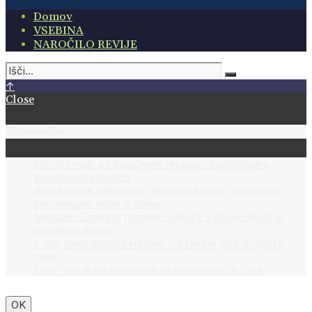
Domov
VSEBINA
NAROČILO REVIJE
↑
Close
Najnovejše
Slivovi cmoki po babičinem receptu: tradicionalna
avgustovska sladica
Bele štorklje v Sloveniji: rekordno število, a trenutno
pomanjkanje vode in hrane
Meduze: Zanimive morske cvetače v slovenskem in
hrvaškem morju
5 idej, kako porabiti kumare: od hladne juhe do gorkih
murk
Suša: Vse težje preživetje za prostoživeče živali
OK