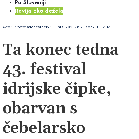
Po Sloveniji
Revija Eko dežela
Avtor
ur; foto: adobestock
•
13 junija, 2025
•
8:23 dop
•
TURIZEM
Ta konec tedna
43. festival
idrijske čipke,
obarvan s
čebelarsko