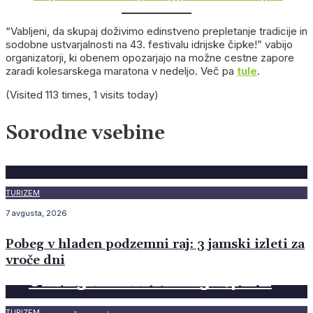
“Vabljeni, da skupaj doživimo edinstveno prepletanje tradicije in
sodobne ustvarjalnosti na 43. festivalu idrijske čipke!” vabijo
organizatorji, ki obenem opozarjajo na možne cestne zapore
zaradi kolesarskega maratona v nedeljo. Več pa
tule
.
(Visited 113 times, 1 visits today)
Sorodne vsebine
TURIZEM
7 avgusta, 2026
Pobeg v hladen podzemni raj: 3 jamski izleti za
vroče dni
IZOBRAŽEVANJE 2026
GOSPODARSTVO 2025
ENERGETIKA 2025
INDUSTRIJA 2025
TURIZEM 2025
OKOLJE 2025
PROMET 2025
GRADIMO 2025
OBČINE 2025
12 legend slovenskega športa
12 legend slovenskega športa
12 legend slovenskega športa
12 legend slovenskega športa
12 legend slovenskega športa
12 legend slovenskega športa
12 legend slovenskega športa
ZDRAVJE 2025
PAMETNO PODEŽELJE 2025
ŽENSKA 2025
TURIZEM