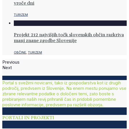
vroče dni
TURIZEM
Projekt 212 najvišjih točk slovenskih občin razkriva
manj znane zgodbe Slovenije
OBČINE
,
TURIZEM
Previous
Next
Portal s svežimi novicami, tako iz gospodarstva kot iz drugih
področij, predvsem iz Slovenije. Na enem mestu ponujamo vse
zbrane relevantne podatke o določeni temi, zato boste s
prebiranjem naših revij prihranili čas in pridobili pomembne
poslovne informacije, predvsem pa razširili obzorja.
PORTALI IN PROJEKTI