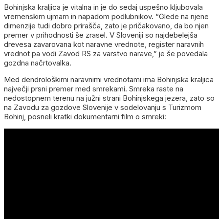
Bohinjska kraljica je vitalna in je do sedaj uspešno kljubovala
vremenskim ujmam in napadom podlubnikov. “Glede na njene
dimenzije tudi dobro prirašča, zato je pričakovano, da bo njen
premer v prihodnosti še zrasel. V Sloveniji so najdebelejša
drevesa zavarovana kot naravne vrednote, register naravnih
vrednot pa vodi Zavod RS za varstvo narave,” je še povedala
gozdna načrtovalka.
Med dendrološkimi naravnimi vrednotami ima Bohinjska kraljica
največji prsni premer med smrekami. Smreka raste na
nedostopnem terenu na južni strani Bohinjskega jezera, zato so
na Zavodu za gozdove Slovenije v sodelovanju s Turizmom
Bohinj, posneli kratki dokumentarni film o smreki: