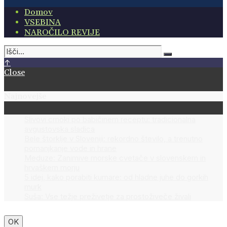
Domov
VSEBINA
NAROČILO REVIJE
↑
Close
Najnovejše
Slivovi cmoki po babičinem receptu: tradicionalna
avgustovska sladica
Bele štorklje v Sloveniji: rekordno število, a trenutno
pomanjkanje vode in hrane
Meduze: Zanimive morske cvetače v slovenskem in
hrvaškem morju
5 idej, kako porabiti kumare: od hladne juhe do gorkih
murk
Suša: Vse težje preživetje za prostoživeče živali
OK