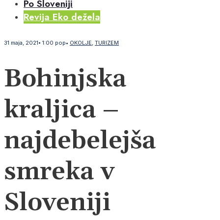
Po Sloveniji
Revija Eko dežela
31 maja, 2021
•
1:00 pop
•
OKOLJE
,
TURIZEM
Bohinjska
kraljica –
najdebelejša
smreka v
Sloveniji