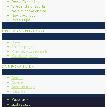
Revija Eko dežela
12 legend slo. športa
Naj slovenska občina
Revija Moj pes
Portal Lupa
UPORABNE POVEZAVE
O nas
Splošni pogoji
Pravilnik o zasebnosti
Kontaktirajte nas
ZA UPORABNIKE
Domov
Novice
Naročilo revije
Križanka
Facebook
Instagram