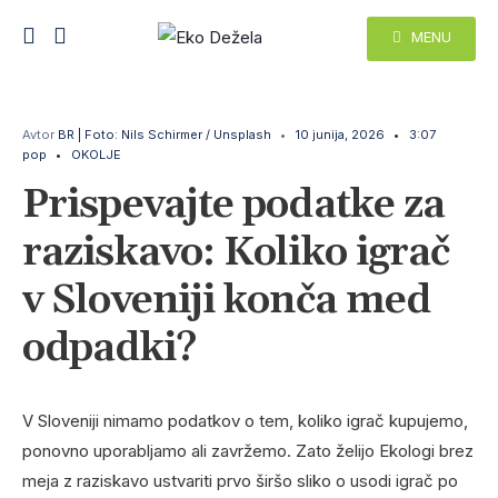
MENU
Avtor
BR | Foto: Nils Schirmer / Unsplash
•
10 junija, 2026
•
3:07
pop
•
OKOLJE
Prispevajte podatke za
raziskavo: Koliko igrač
v Sloveniji konča med
odpadki?
V Sloveniji nimamo podatkov o tem, koliko igrač kupujemo,
ponovno uporabljamo ali zavržemo. Zato želijo Ekologi brez
meja z raziskavo ustvariti prvo širšo sliko o usodi igrač po