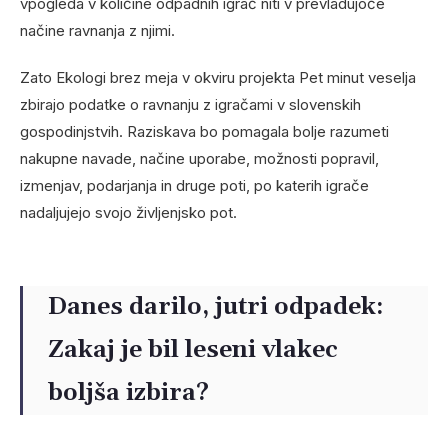
vpogleda v količine odpadnih igrač niti v prevladujoče
načine ravnanja z njimi.
Zato Ekologi brez meja v okviru projekta Pet minut veselja
zbirajo podatke o ravnanju z igračami v slovenskih
gospodinjstvih. Raziskava bo pomagala bolje razumeti
nakupne navade, načine uporabe, možnosti popravil,
izmenjav, podarjanja in druge poti, po katerih igrače
nadaljujejo svojo življenjsko pot.
Danes darilo, jutri odpadek:
Zakaj je bil leseni vlakec
boljša izbira?