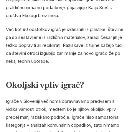
praktično nimamo podatkov,« pojasnjuje Katja Sreš iz
društva Ekologi brez meja.
Več kot 90 odstotkov igrač je izdelanih iz plastike, številne
pa so sestavljene iz različnih materialov, zaradi česar jih je
težko popraviti ali reciklirati. Raziskave iz tujine kažejo tudi,
da številni otroci izgubijo zanimanje za novo igračo že po
nekaj tednih uporabe.
Okoljski vpliv igrač?
Igrače v Sloveniji večinoma obravnavamo predvsem z
vidika varnosti otrok, medtem ko je njihov okoljski vpliv
precej manj raziskano področje. Igrače niso samostojna
kategorija v analizah komunalnih odpadkov, zato nimamo