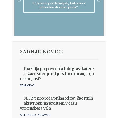
Si znamo predstavljati, kako bo v
prihodnosti videti pouk?
ZADNJE NOVICE
Brazilija prepovedala foie gras: katere
države so že proti prisilnem hranjenju
rac in gosi?
ZANIMIVO
NIJZ priporoča prilagoditev športnih
aktivnosti na prostem v času
vročinskega vala
AKTUALNO
,
ZDRAVJE