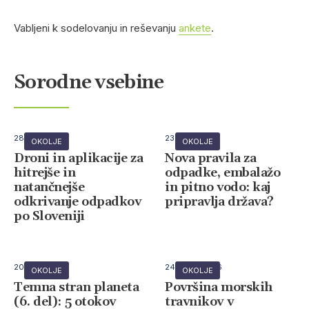
Vabljeni k sodelovanju in reševanju
ankete
.
Sorodne vsebine
28 julija, 2026
23 julija, 2026
OKOLJE
OKOLJE
Droni in aplikacije za
Nova pravila za
hitrejše in
odpadke, embalažo
natančnejše
in pitno vodo: kaj
odkrivanje odpadkov
pripravlja država?
po Sloveniji
20 julija, 2026
24 junija, 2026
OKOLJE
OKOLJE
Temna stran planeta
Površina morskih
(6. del): 5 otokov
travnikov v