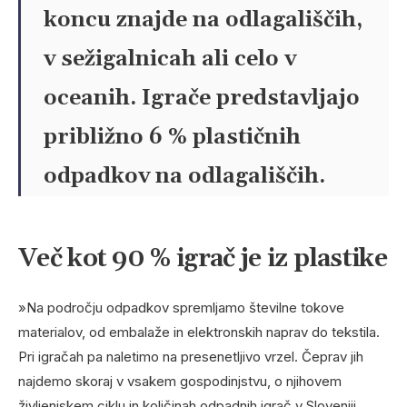
koncu znajde na odlagališčih,
v sežigalnicah ali celo v
oceanih. Igrače predstavljajo
približno 6 % plastičnih
odpadkov na odlagališčih.
Več kot 90 % igrač je iz plastike
»Na področju odpadkov spremljamo številne tokove
materialov, od embalaže in elektronskih naprav do tekstila.
Pri igračah pa naletimo na presenetljivo vrzel. Čeprav jih
najdemo skoraj v vsakem gospodinjstvu, o njihovem
življenjskem ciklu in količinah odpadnih igrač v Sloveniji