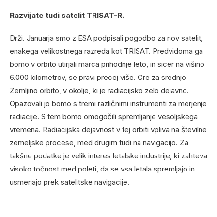
Razvijate tudi satelit TRISAT-R.
Drži. Januarja smo z ESA podpisali pogodbo za nov satelit,
enakega velikostnega razreda kot TRISAT. Predvidoma ga
bomo v orbito utirjali marca prihodnje leto, in sicer na višino
6.000 kilometrov, se pravi precej više. Gre za srednjo
Zemljino orbito, v okolje, ki je radiacijsko zelo dejavno.
Opazovali jo bomo s tremi različnimi instrumenti za merjenje
radiacije. S tem bomo omogočili spremljanje vesoljskega
vremena. Radiacijska dejavnost v tej orbiti vpliva na številne
zemeljske procese, med drugim tudi na navigacijo. Za
takšne podatke je velik interes letalske industrije, ki zahteva
visoko točnost med poleti, da se vsa letala spremljajo in
usmerjajo prek satelitske navigacije.