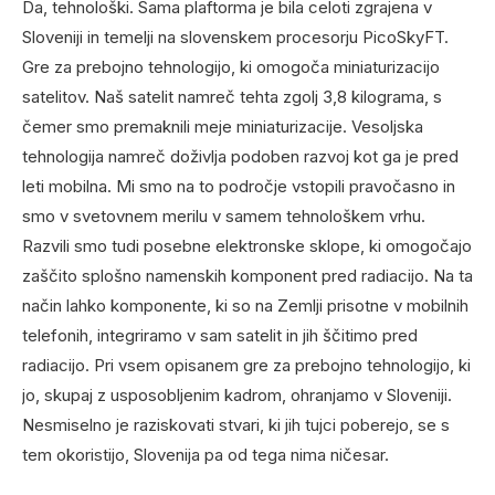
Da, tehnološki. Sama plaftorma je bila celoti zgrajena v
Sloveniji in temelji na slovenskem procesorju PicoSkyFT.
Gre za prebojno tehnologijo, ki omogoča miniaturizacijo
satelitov. Naš satelit namreč tehta zgolj 3,8 kilograma, s
čemer smo premaknili meje miniaturizacije. Vesoljska
tehnologija namreč doživlja podoben razvoj kot ga je pred
leti mobilna. Mi smo na to področje vstopili pravočasno in
smo v svetovnem merilu v samem tehnološkem vrhu.
Razvili smo tudi posebne elektronske sklope, ki omogočajo
zaščito splošno namenskih komponent pred radiacijo. Na ta
način lahko komponente, ki so na Zemlji prisotne v mobilnih
telefonih, integriramo v sam satelit in jih ščitimo pred
radiacijo. Pri vsem opisanem gre za prebojno tehnologijo, ki
jo, skupaj z usposobljenim kadrom, ohranjamo v Sloveniji.
Nesmiselno je raziskovati stvari, ki jih tujci poberejo, se s
tem okoristijo, Slovenija pa od tega nima ničesar.