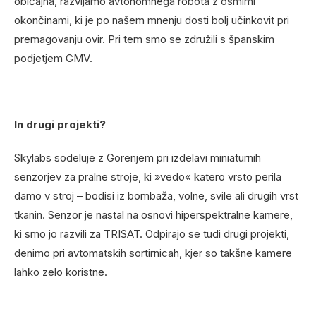
običajna, razvijamo avtonomnega robota z osmimi
okončinami, ki je po našem mnenju dosti bolj učinkovit pri
premagovanju ovir. Pri tem smo se združili s španskim
podjetjem GMV.
In drugi projekti?
Skylabs sodeluje z Gorenjem pri izdelavi miniaturnih
senzorjev za pralne stroje, ki »vedo« katero vrsto perila
damo v stroj – bodisi iz bombaža, volne, svile ali drugih vrst
tkanin. Senzor je nastal na osnovi hiperspektralne kamere,
ki smo jo razvili za TRISAT. Odpirajo se tudi drugi projekti,
denimo pri avtomatskih sortirnicah, kjer so takšne kamere
lahko zelo koristne.