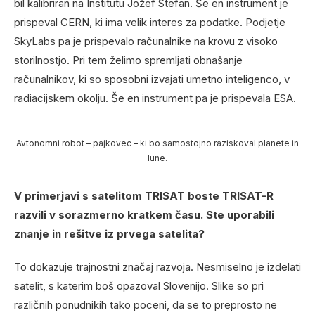
bil kalibriran na Institutu Jožef Stefan. Še en instrument je
prispeval CERN, ki ima velik interes za podatke. Podjetje
SkyLabs pa je prispevalo računalnike na krovu z visoko
storilnostjo. Pri tem želimo spremljati obnašanje
računalnikov, ki so sposobni izvajati umetno inteligenco, v
radiacijskem okolju. Še en instrument pa je prispevala ESA.
Avtonomni robot – pajkovec – ki bo samostojno raziskoval planete in
lune.
V primerjavi s satelitom TRISAT boste TRISAT-R
razvili v sorazmerno kratkem času. Ste uporabili
znanje in rešitve iz prvega satelita?
To dokazuje trajnostni značaj razvoja. Nesmiselno je izdelati
satelit, s katerim boš opazoval Slovenijo. Slike so pri
različnih ponudnikih tako poceni, da se to preprosto ne