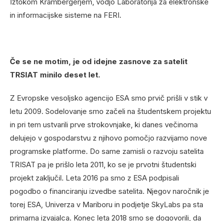
Iztokom Krambergerjem, vodjo Laboratorija za elektronske
in informacijske sisteme na FERI.
Če se ne motim, je od idejne zasnove za satelit
TRSIAT minilo deset let.
Z Evropske vesoljsko agencijo ESA smo prvič prišli v stik v
letu 2009. Sodelovanje smo začeli na študentskem projektu
in pri tem ustvarili prve strokovnjake, ki danes večinoma
delujejo v gospodarstvu z njihovo pomočjo razvijamo nove
programske platforme. Do same zamisli o razvoju satelita
TRISAT pa je prišlo leta 2011, ko se je prvotni študentski
projekt zaključil. Leta 2016 pa smo z ESA podpisali
pogodbo o financiranju izvedbe satelita. Njegov naročnik je
torej ESA, Univerza v Mariboru in podjetje SkyLabs pa sta
primarna izvajalca. Konec leta 2018 smo se dogovorili, da