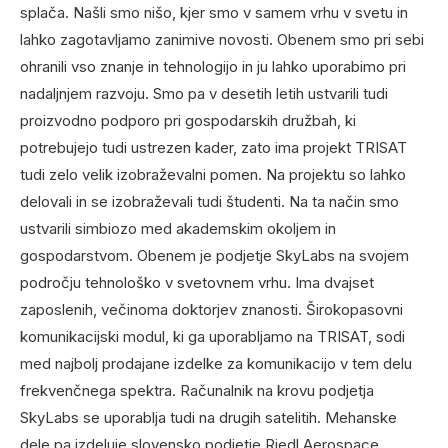
splača. Našli smo nišo, kjer smo v samem vrhu v svetu in
lahko zagotavljamo zanimive novosti. Obenem smo pri sebi
ohranili vso znanje in tehnologijo in ju lahko uporabimo pri
nadaljnjem razvoju. Smo pa v desetih letih ustvarili tudi
proizvodno podporo pri gospodarskih družbah, ki
potrebujejo tudi ustrezen kader, zato ima projekt TRISAT
tudi zelo velik izobraževalni pomen. Na projektu so lahko
delovali in se izobraževali tudi študenti. Na ta način smo
ustvarili simbiozo med akademskim okoljem in
gospodarstvom. Obenem je podjetje SkyLabs na svojem
področju tehnološko v svetovnem vrhu. Ima dvajset
zaposlenih, večinoma doktorjev znanosti. Širokopasovni
komunikacijski modul, ki ga uporabljamo na TRISAT, sodi
med najbolj prodajane izdelke za komunikacijo v tem delu
frekvenčnega spektra. Računalnik na krovu podjetja
SkyLabs se uporablja tudi na drugih satelitih. Mehanske
dele pa izdeluje slovensko podjetje Riedl Aerospace.