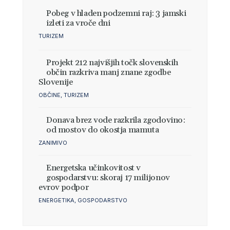
Pobeg v hladen podzemni raj: 3 jamski
izleti za vroče dni
TURIZEM
Projekt 212 najvišjih točk slovenskih
občin razkriva manj znane zgodbe
Slovenije
OBČINE
,
TURIZEM
Donava brez vode razkrila zgodovino:
od mostov do okostja mamuta
ZANIMIVO
Energetska učinkovitost v
gospodarstvu: skoraj 17 milijonov
evrov podpor
ENERGETIKA
,
GOSPODARSTVO