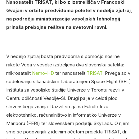
Nanosatelit TRISAT, ki bo z izstrelišča v Francoski
Gvajani v orbito predvidoma poletel v nedeljo zjutraj,
na področju miniaturizacije vesoljskih tehnologij
prinaša prebojne rešitve na svetovni ravni.
V nedeljo zjutraj bosta predvidoma s pomočjo nosilne
rakete Vega v vesolje izstreljena dva slovenska satelita:
mikrosatelit
Nemo-HD
ter nanosatelit
TRISAT
. Prvega so v
sodelovanju s kanadskim Laboratorijem Space Flight (SFL)
Inštituta za vesoljske študije Univerze v Torontu razvili v
Centru odličnosti Vesolje-SI. Drugi pa je v celoti plod
slovenskega znanja. Razvili so ga na Fakulteti za
elektrotehniko, računalništvo in informatiko Univerze v
Mariboru (FERI) ter slovenskem podjetju SkyLabs. O njem
smo se pogovarjali z idejnim očetom projekta TRISAT, dr.