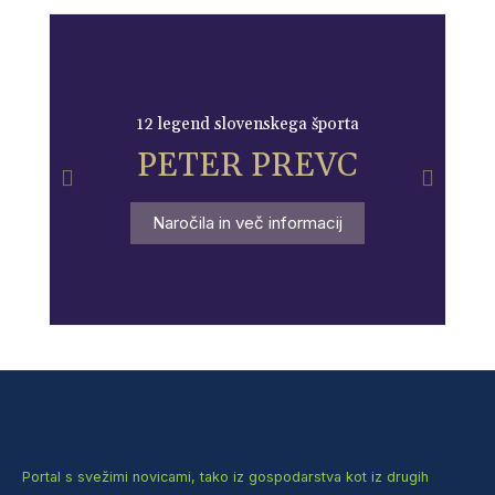
12 legend slovenskega športa
PETER PREVC
Naročila in več informacij
Portal s svežimi novicami, tako iz gospodarstva kot iz drugih