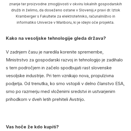
znanje ter proizvodne zmogljivosti v okviru lokalnih gospodarskih
družb in želimo, da doseženo ostane v Sloveniji,« pravi dr. Iztok
Kramberger s Fakultete za elektrotehniko, računalništvo in
informatiko Univerze v Mariboru, ki je idejni oče projekta.
Kako na vesoljske tehnologije gleda država?
V zadnjem času je naredila korenite spremembe,
Ministrstvo za gospodarski razvoj in tehnologijo je zadihalo
s tem področjem in začelo spodbujati rast slovenske
vesoljske industrije. Pri tem vznikajo nova, propulzivna
podjetja. Od trenutka, ko smo vstopili v delno članstvo ESA,
smo po razmerju med vloženimi sredstvi in ustvarjenim
prihodkom v dveh letih prehiteli Avstrijo.
Vas hoče že kdo kupiti?