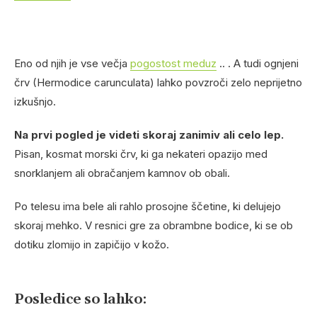
Eno od njih je vse večja
pogostost meduz
.. . A tudi ognjeni
črv (Hermodice carunculata) lahko povzroči zelo neprijetno
izkušnjo.
Na prvi pogled je videti skoraj zanimiv ali celo lep.
Pisan, kosmat morski črv, ki ga nekateri opazijo med
snorklanjem ali obračanjem kamnov ob obali.
Po telesu ima bele ali rahlo prosojne ščetine, ki delujejo
skoraj mehko. V resnici gre za obrambne bodice, ki se ob
dotiku zlomijo in zapičijo v kožo.
Posledice so lahko: