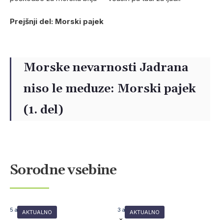
Prejšnji del: Morski pajek
Morske nevarnosti Jadrana
niso le meduze: Morski pajek
(1. del)
Sorodne vsebine
5 avgusta, 2026
3 avgusta, 2026
AKTUALNO
AKTUALNO