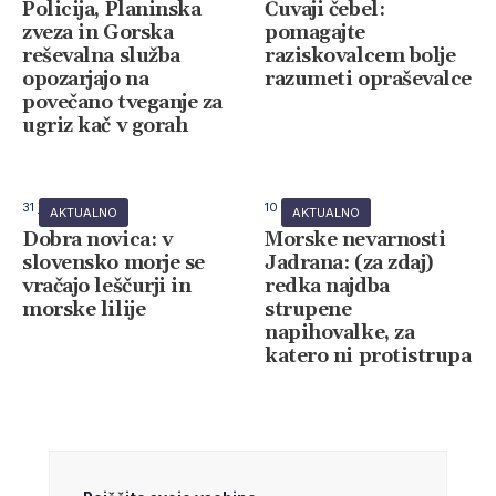
Policija, Planinska
Čuvaji čebel:
zveza in Gorska
pomagajte
reševalna služba
raziskovalcem bolje
opozarjajo na
razumeti opraševalce
povečano tveganje za
ugriz kač v gorah
31 julija, 2026
10 julija, 2026
AKTUALNO
AKTUALNO
Dobra novica: v
Morske nevarnosti
slovensko morje se
Jadrana: (za zdaj)
vračajo leščurji in
redka najdba
morske lilije
strupene
napihovalke, za
katero ni protistrupa