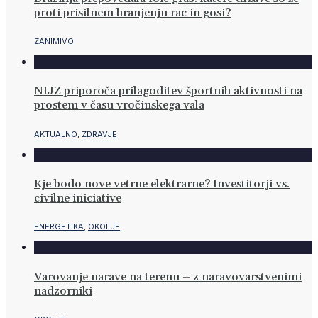
proti prisilnem hranjenju rac in gosi?
ZANIMIVO
NIJZ priporoča prilagoditev športnih aktivnosti na
prostem v času vročinskega vala
AKTUALNO
,
ZDRAVJE
Kje bodo nove vetrne elektrarne? Investitorji vs.
civilne iniciative
ENERGETIKA
,
OKOLJE
Varovanje narave na terenu – z naravovarstvenimi
nadzorniki