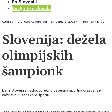
Po Sloveniji
Revija Eko dežela
Avtor
BJ | Foto: stock.adobe.com
•
23 februarja, 2026
•
4:11 pop
•
ZANIMIVO
Slovenija: dežela
olimpijskih
šampionk
Da je Slovenija nadpovprečno uspešna športna država, se
kaže tudi v ženskem športu.