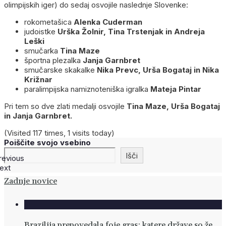
olimpijskih iger) do sedaj osvojile naslednje Slovenke:
rokometašica
Alenka Cuderman
judoistke
Urška Žolnir, Tina Trstenjak in Andreja
Leški
smučarka
Tina Maze
športna plezalka
Janja Garnbret
smučarske skakalke
Nika Prevc, Urša Bogataj in Nika
Križnar
paralimpijska namiznoteniška igralka
Mateja Pintar
Pri tem so dve zlati medalji osvojile
Tina Maze, Urša Bogataj
in Janja Garnbret.
(Visited 117 times, 1 visits today)
Poiščite svojo vsebino
Išči
revious
ext
Zadnje novice
Brazilija prepovedala foie gras: katere države so že