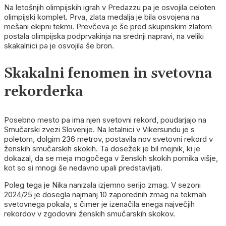
Na letošnjih olimpijskih igrah v Predazzu pa je osvojila celoten
olimpijski komplet. Prva, zlata medalja je bila osvojena na
mešani ekipni tekmi. Prevčeva je še pred skupinskim zlatom
postala olimpijska podprvakinja na srednji napravi, na veliki
skakalnici pa je osvojila še bron.
Skakalni fenomen in svetovna
rekorderka
Posebno mesto pa ima njen svetovni rekord, poudarjajo na
Smučarski zvezi Slovenije. Na letalnici v Vikersundu je s
poletom, dolgim 236 metrov, postavila nov svetovni rekord v
ženskih smučarskih skokih. Ta dosežek je bil mejnik, ki je
dokazal, da se meja mogočega v ženskih skokih pomika višje,
kot so si mnogi še nedavno upali predstavljati.
Poleg tega je Nika nanizala izjemno serijo zmag. V sezoni
2024/25 je dosegla najmanj 10 zaporednih zmag na tekmah
svetovnega pokala, s čimer je izenačila enega največjih
rekordov v zgodovini ženskih smučarskih skokov.