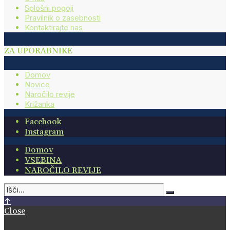
Splošni pogoji
Pravilnik o zasebnosti
Kontaktirajte nas
ZA UPORABNIKE
Domov
Novice
Naročilo revije
Križanka
Facebook
Instagram
Domov
VSEBINA
NAROČILO REVIJE
↑
Close