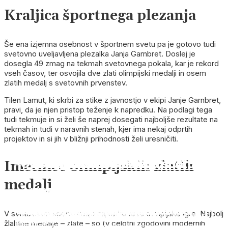
Kraljica športnega plezanja
Še ena izjemna osebnost v športnem svetu pa je gotovo tudi
svetovno uveljavljena plezalka Janja Garnbret. Doslej je
dosegla 49 zmag na tekmah svetovnega pokala, kar je rekord
vseh časov, ter osvojila dve zlati olimpijski medalji in osem
zlatih medalj s svetovnih prvenstev.
Tilen Lamut, ki skrbi za stike z javnostjo v ekipi Janje Garnbret,
pravi, da je njen pristop teženje k napredku. Na podlagi tega
tudi tekmuje in si želi še naprej dosegati najboljše rezultate na
tekmah in tudi v naravnih stenah, kjer ima nekaj odprtih
projektov in si jih v bližnji prihodnosti želi uresničiti.
IZOBRAŽEVANJE 2026
GOSPODARSTVO 2025
ENERGETIKA 2025
INDUSTRIJA 2025
TURIZEM 2025
OKOLJE 2025
PROMET 2025
GRADIMO 2025
OBČINE 2025
12 legend slovenskega športa
12 legend slovenskega športa
12 legend slovenskega športa
12 legend slovenskega športa
12 legend slovenskega športa
12 legend slovenskega športa
12 legend slovenskega športa
ZDRAVJE 2025
PAMETNO PODEŽELJE 2025
ŽENSKA 2025
Imetnice olimpijskih zlatih
medalj
PETER PREVC
TINA MAZE
IZTOK ČOP
DEJAN ZAVEC
JANJA GARNBRET
GORAN DRAGIĆ
FILIP FLISAR
Si znamo predstavljati, kako bo v prihodnosti videti
Negotovim časom podjetja klubujejo z naložbami v
»SAMO EN DRUŽBENI IZZIV IMAMO:
Industrija 5.0 - zavezništvo med človekom in
Trajnost ni več dodana vrednost, postaja osnovna
Zeleni prehod: preobrazba ljudi in navad, ne pa tudi
V znamenju svetovnih razmer, zelenega prehoda in
Rast bi lahko spodbudili evropski skladi in zelene
V svetovnem športu imajo največjo težo olimpijske igre. Najbolj
Občine prihodnosti: pametne, trajnostne in inovativne
Naročila in več informacij
Naročila in več informacij
Naročila in več informacij
Naročila in več informacij
Naročila in več informacij
Naročila in več informacij
Naročila in več informacij
Zakaj je preventiva najboljša naložba v zdravje?
Hrano bodo pridelovali roboti
Graditeljica prihodnosti
pouk?
razvoj
DEZINFORMACIJE«
tehnologijo
zahteva
človeške narave
digitalizacije
naložbe
žlahtne medalje – zlate – so (v celotni zgodovini modernih