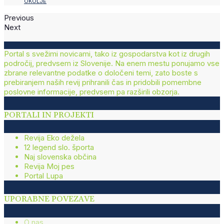
OKOLJE
Previous
Next
Portal s svežimi novicami, tako iz gospodarstva kot iz drugih
področij, predvsem iz Slovenije. Na enem mestu ponujamo vse
zbrane relevantne podatke o določeni temi, zato boste s
prebiranjem naših revij prihranili čas in pridobili pomembne
poslovne informacije, predvsem pa razširili obzorja.
PORTALI IN PROJEKTI
Revija Eko dežela
12 legend slo. športa
Naj slovenska občina
Revija Moj pes
Portal Lupa
UPORABNE POVEZAVE
O nas