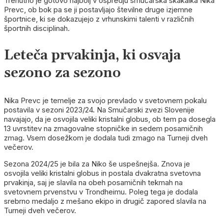
Trenutno je gotovo najbolj v ospredju smučarska skakalka Nika
Prevc, ob bok pa se ji postavljajo številne druge izjemne
športnice, ki se dokazujejo z vrhunskimi talenti v različnih
športnih disciplinah.
Leteča prvakinja, ki osvaja
sezono za sezono
Nika Prevc je temelje za svojo prevlado v svetovnem pokalu
postavila v sezoni 2023/24. Na Smučarski zvezi Slovenije
navajajo, da je osvojila veliki kristalni globus, ob tem pa dosegla
13 uvrstitev na zmagovalne stopničke in sedem posamičnih
zmag. Vsem dosežkom je dodala tudi zmago na Turneji dveh
večerov.
Sezona 2024/25 je bila za Niko še uspešnejša. Znova je
osvojila veliki kristalni globus in postala dvakratna svetovna
prvakinja, saj je slavila na obeh posamičnih tekmah na
svetovnem prvenstvu v Trondheimu. Poleg tega je dodala
srebrno medaljo z mešano ekipo in drugič zapored slavila na
Turneji dveh večerov.