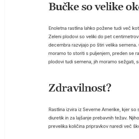
Bučke so velike ok
Enoletna rastlina lahko požene tudi več kot
Zeleni plodovi so veliki do pet centimetrov
decembra razvijajo po štiri velika semena. Č
moramo to storiti s puljenjem, preden se r
plodovi tudi semena, jih moramo sežgati, sice
Zdravilnost?
Rastlina izvira iz Severne Amerike, kjer so 
diuretik in za lajšanje prebavnih težav. Nj
prevelika količina pripravkov naredi več ško