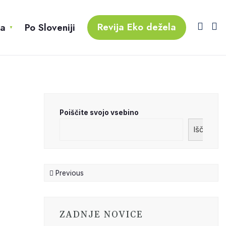
Revija Eko dežela
na
Po Sloveniji
Poiščite svojo vsebino
Išči
Previous
Next
ZADNJE NOVICE