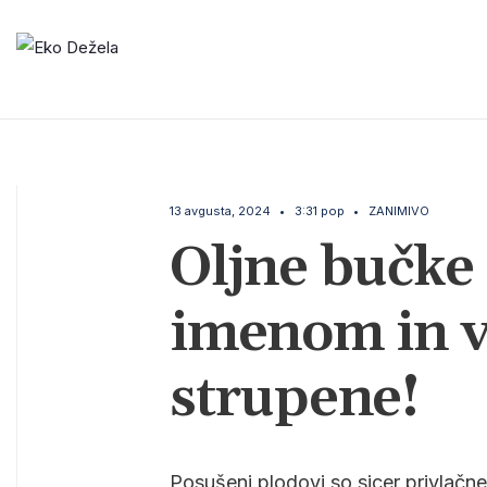
13 avgusta, 2024
•
3:31 pop
•
ZANIMIVO
Oljne bučke 
imenom in v
strupene!
Posušeni plodovi so sicer privlačne