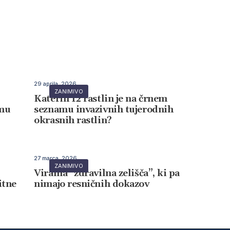
29 aprila, 2026
ZANIMIVO
Katerih 12 rastlin je na črnem
amu
seznamu invazivnih tujerodnih
okrasnih rastlin?
27 marca, 2026
ZANIMIVO
Viralna “zdravilna zelišča”, ki pa
itne
nimajo resničnih dokazov