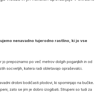
nujemo nenavadno tujerodno rastlino, ki jo vse
kjer jo prepoznamo po več metrov dolgih poganjkih in od
tih socvetjih, katera radi obletavajo opraševalci.
avadni drobni bodičasti plodovi, ki spominjajo na bučke.
upeni, zato se jim je dobro izogibati. Strupeni so tudi za