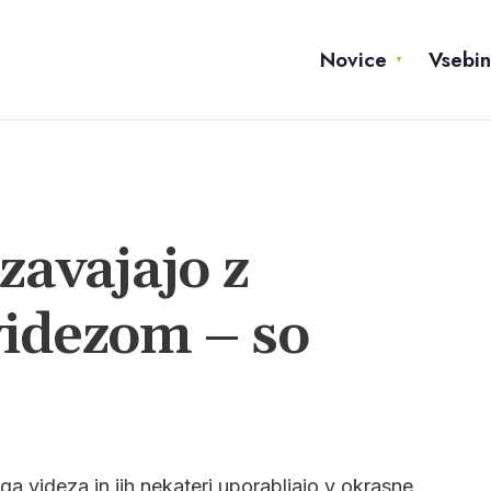
Novice
Vsebi
zavajajo z
idezom – so
ga videza in jih nekateri uporabljajo v okrasne