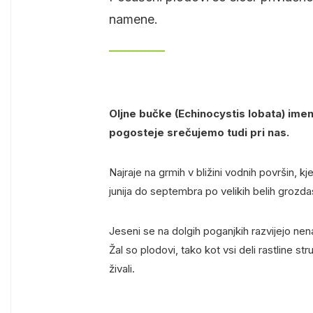
namene.
Oljne bučke (Echinocystis lobata) ime
pogosteje srečujemo tudi pri nas.
Najraje na grmih v bližini vodnih površin, 
junija do septembra po velikih belih grozdas
Jeseni se na dolgih poganjkih razvijejo nen
Žal so plodovi, tako kot vsi deli rastline str
živali.