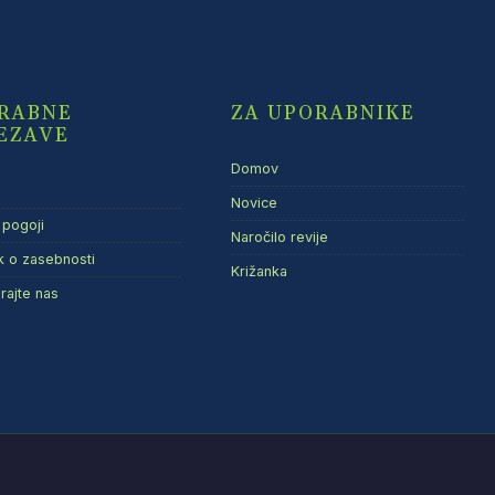
RABNE
ZA UPORABNIKE
EZAVE
Domov
Novice
 pogoji
Naročilo revije
ik o zasebnosti
Križanka
irajte nas