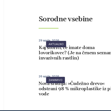
Sorodne vsebine
29 aprila, 2026
AKTUALNO
Kaj storiti, če imate doma
lovorikovec? (Je na črnem sezn
invazivnih rastlin)
26 aprila, 2026
ZANIMIVO
Nova študija: »Čudežno drevo«
odstrani 98 % mikroplastike iz p
vode