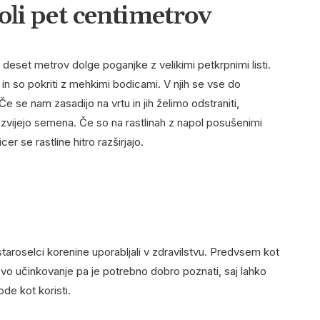
oli pet centimetrov
 deset metrov dolge poganjke z velikimi petkrpnimi listi.
 in so pokriti z mehkimi bodicami. V njih se vse do
e se nam zasadijo na vrtu in jih želimo odstraniti,
azvijejo semena. Če so na rastlinah z napol posušenimi
r se rastline hitro razširjajo.
staroselci korenine uporabljali v zdravilstvu. Predvsem kot
ihovo učinkovanje pa je potrebno dobro poznati, saj lahko
de kot koristi.