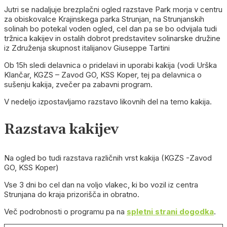
Jutri se nadaljuje brezplačni ogled razstave Park morja v centru
za obiskovalce Krajinskega parka Strunjan, na Strunjanskih
solinah bo potekal voden ogled, cel dan pa se bo odvijala tudi
tržnica kakijev in ostalih dobrot predstavitev solinarske družine
iz Združenja skupnost italijanov Giuseppe Tartini
Ob 15h sledi delavnica o pridelavi in uporabi kakija (vodi Urška
Klančar, KGZS – Zavod GO, KSS Koper, tej pa delavnica o
sušenju kakija, zvečer pa zabavni program.
V nedeljo izpostavljamo razstavo likovnih del na temo kakija.
Razstava kakijev
Na ogled bo tudi razstava različnih vrst kakija (KGZS -Zavod
GO, KSS Koper)
Vse 3 dni bo cel dan na voljo vlakec, ki bo vozil iz centra
Strunjana do kraja prizorišča in obratno.
Več podrobnosti o programu pa na
spletni strani dogodka
.