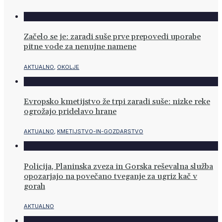
Začelo se je: zaradi suše prve prepovedi uporabe
pitne vode za nenujne namene
AKTUALNO
,
OKOLJE
Evropsko kmetijstvo že trpi zaradi suše: nizke reke
ogrožajo pridelavo hrane
AKTUALNO
,
KMETIJSTVO-IN-GOZDARSTVO
Policija, Planinska zveza in Gorska reševalna služba
opozarjajo na povečano tveganje za ugriz kač v
gorah
AKTUALNO