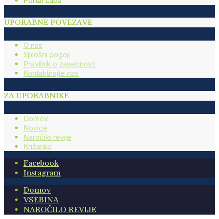
Portal Lupa
UPORABNE POVEZAVE
O nas
Splošni pogoji
Pravilnik o zasebnosti
Kontaktirajte nas
ZA UPORABNIKE
Domov
Novice
Naročilo revije
Križanka
Facebook
Instagram
Domov
VSEBINA
NAROČILO REVIJE