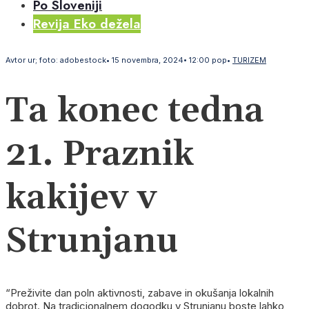
Po Sloveniji
Revija Eko dežela
Avtor
ur; foto: adobestock
•
15 novembra, 2024
•
12:00 pop
•
TURIZEM
Ta konec tedna
21. Praznik
kakijev v
Strunjanu
“Preživite dan poln aktivnosti, zabave in okušanja lokalnih
dobrot. Na tradicionalnem dogodku v Strunjanu boste lahko