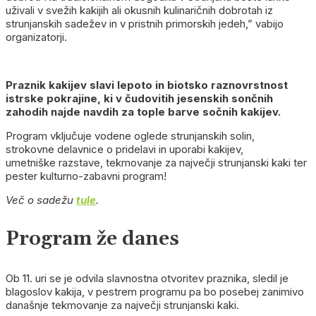
uživali v svežih kakijih ali okusnih kulinaričnih dobrotah iz
strunjanskih sadežev in v pristnih primorskih jedeh,” vabijo
organizatorji.
Praznik kakijev slavi lepoto in biotsko raznovrstnost
istrske pokrajine, ki v čudovitih jesenskih sončnih
zahodih najde navdih za tople barve sočnih kakijev.
Program vključuje vodene oglede strunjanskih solin,
strokovne delavnice o pridelavi in uporabi kakijev,
umetniške razstave, tekmovanje za največji strunjanski kaki ter
pester kulturno-zabavni program!
Več o sadežu
tule
.
Program že danes
Ob 11. uri se je odvila slavnostna otvoritev praznika, sledil je
blagoslov kakija, v pestrem programu pa bo posebej zanimivo
današnje tekmovanje za največji strunjanski kaki.