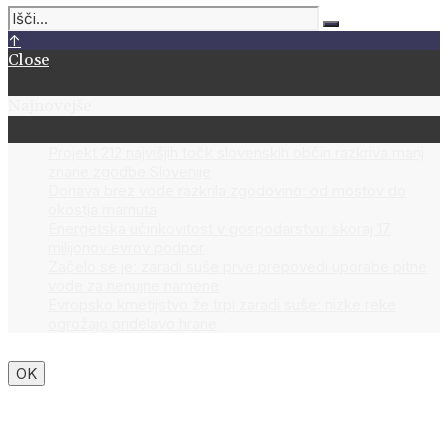
↑
Close
Najnovejše
Projekt 212 najvišjih točk slovenskih občin razkriva manj
znane zgodbe Slovenije
Donava brez vode razkrila zgodovino: od mostov do
okostja mamuta
Energetska učinkovitost v gospodarstvu: skoraj 17
milijonov evrov podpor
Začelo se je: zaradi suše prve prepovedi uporabe pitne
vode za nenujne namene
Evropsko kmetijstvo že trpi zaradi suše: nizke reke
ogrožajo pridelavo hrane
OK