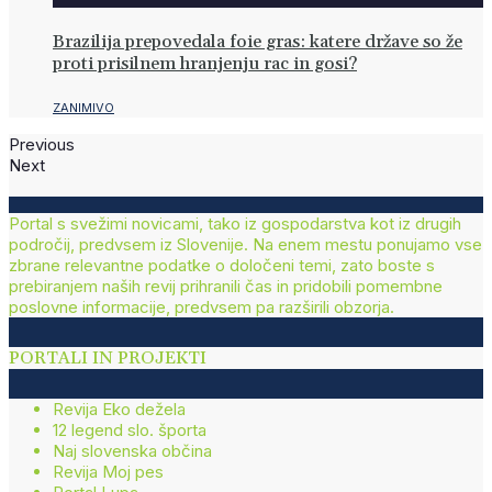
Brazilija prepovedala foie gras: katere države so že
proti prisilnem hranjenju rac in gosi?
ZANIMIVO
Previous
Next
Portal s svežimi novicami, tako iz gospodarstva kot iz drugih
področij, predvsem iz Slovenije. Na enem mestu ponujamo vse
zbrane relevantne podatke o določeni temi, zato boste s
prebiranjem naših revij prihranili čas in pridobili pomembne
poslovne informacije, predvsem pa razširili obzorja.
PORTALI IN PROJEKTI
Revija Eko dežela
12 legend slo. športa
Naj slovenska občina
Revija Moj pes