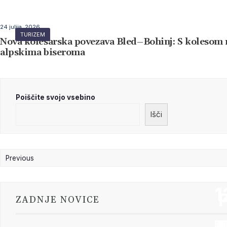
24 julija, 2026
TURIZEM
Nova kolesarska povezava Bled–Bohinj: S kolesom
alpskima biseroma
Poiščite svojo vsebino
Išči
Previous
Next
1
1
1
1
1
1
1
ZADNJE NOVICE
PE
TI
IZ
DE
JA
GO
FIL