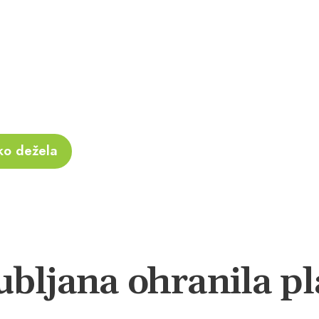
ko dežela
bljana ohranila pla