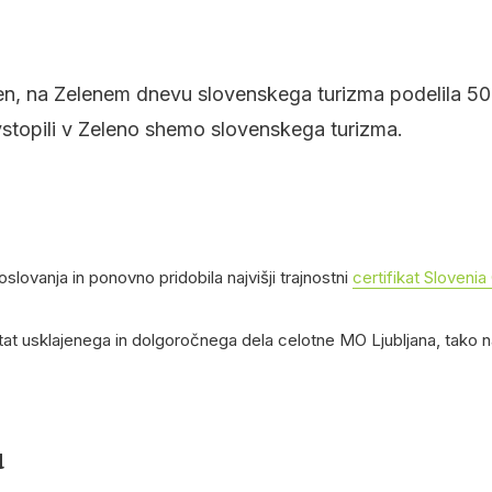
eden, na Zelenem dnevu slovenskega turizma podelila 50
vstopili v Zeleno shemo slovenskega turizma.
lovanja in ponovno pridobila najvišji trajnostni
certifikat Sloveni
ultat usklajenega in dolgoročnega dela celotne MO Ljubljana, tako n
u