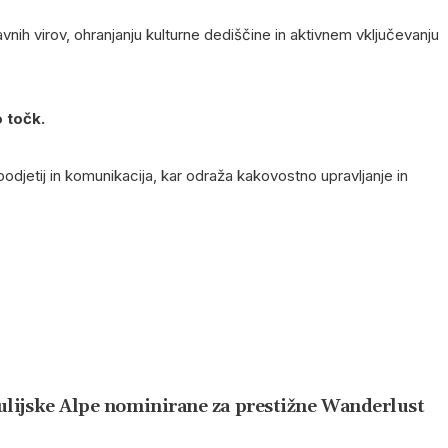
avnih virov, ohranjanju kulturne dediščine in aktivnem vključevanju
o točk.
podjetij in komunikacija, kar odraža kakovostno upravljanje in
 Julijske Alpe nominirane za prestižne Wanderlust