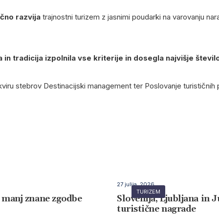
čno razvija
trajnostni turizem z jasnimi poudarki na varovanju nar
in tradicija izpolnila vse kriterije in dosegla najvišje števil
okviru stebrov Destinacijski management ter Poslovanje turističnih 
27 julija, 2026
TURIZEM
va manj znane zgodbe
Slovenija, Ljubljana in
turistične nagrade