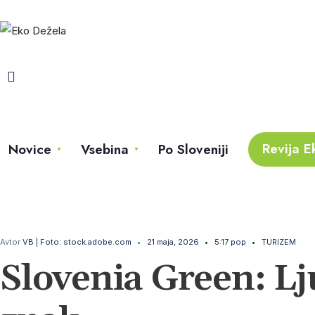
Revija E
Novice
Vsebina
Po Sloveniji
Avtor
VB | Foto: stock.adobe.com
•
21 maja, 2026
•
5:17 pop
•
TURIZEM
Slovenia Green: Lju