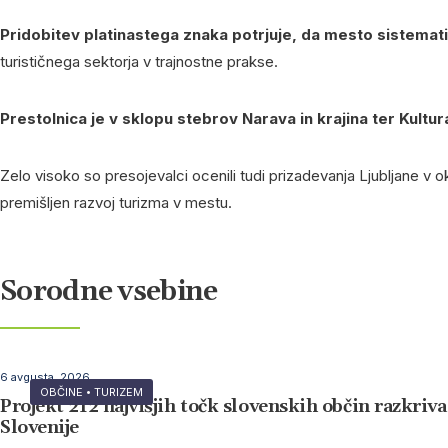
Pridobitev platinastega znaka potrjuje, da mesto sistemati
turističnega sektorja v trajnostne prakse.
Prestolnica je v sklopu stebrov Narava in krajina ter Kultura 
Zelo visoko so presojevalci ocenili tudi prizadevanja Ljubljane v 
premišljen razvoj turizma v mestu.
Sorodne vsebine
6 avgusta, 2026
OBČINE
•
TURIZEM
Projekt 212 najvišjih točk slovenskih občin razkri
Slovenije