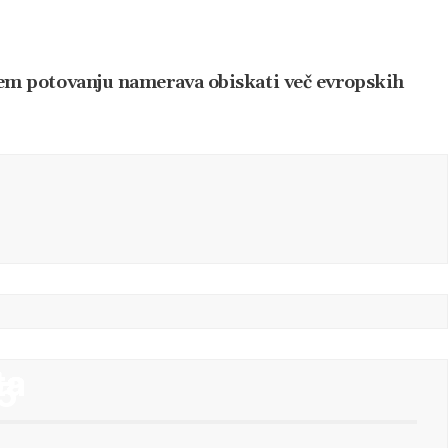
nem potovanju namerava obiskati več evropskih
ta
ta
ta
ta
ta
ta
ta
5