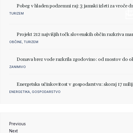
Pobeg v hladen podzemni raj: 3 jamski izleti za vroče d
Hr
TURIZEM
Nar
Nar
Nar
Nar
Nar
Nar
Nar
Projekt 212 najvišjih točk slovenskih občin razkriva m
OBČINE
,
TURIZEM
Donava brez vode razkrila zgodovino: od mostov do 
ZANIMIVO
Energetska učinkovitost v gospodarstvu: skoraj 17 mil
ENERGETIKA
,
GOSPODARSTVO
Previous
Next