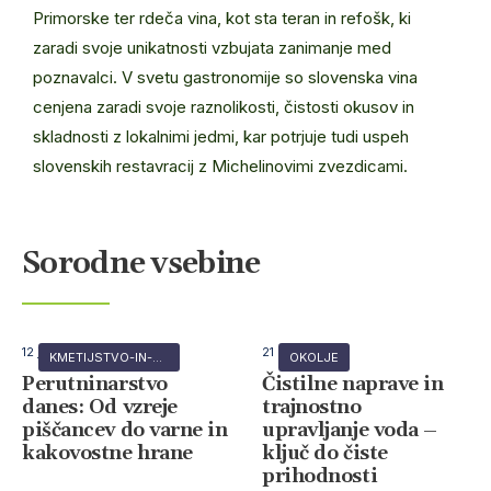
Primorske ter rdeča vina, kot sta teran in refošk, ki
zaradi svoje unikatnosti vzbujata zanimanje med
poznavalci. V svetu gastronomije so slovenska vina
cenjena zaradi svoje raznolikosti, čistosti okusov in
skladnosti z lokalnimi jedmi, kar potrjuje tudi uspeh
slovenskih restavracij z Michelinovimi zvezdicami.
Sorodne vsebine
12 junija, 2026
21 maja, 2026
KMETIJSTVO-IN-GOZDARSTVO
OKOLJE
Perutninarstvo
Čistilne naprave in
danes: Od vzreje
trajnostno
piščancev do varne in
upravljanje voda –
kakovostne hrane
ključ do čiste
prihodnosti