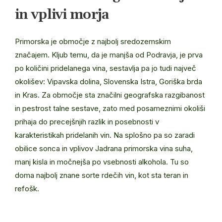
in vplivi morja
Primorska je območje z najbolj sredozemskim
značajem. Kljub temu, da je manjša od Podravja, je prva
po količini pridelanega vina, sestavlja pa jo tudi največ
okolišev: Vipavska dolina, Slovenska Istra, Goriška brda
in Kras. Za območje sta značilni geografska razgibanost
in pestrost talne sestave, zato med posameznimi okoliši
prihaja do precejšnjih razlik in posebnosti v
karakteristikah pridelanih vin. Na splošno pa so zaradi
obilice sonca in vplivov Jadrana primorska vina suha,
manj kisla in močnejša po vsebnosti alkohola. Tu so
doma najbolj znane sorte rdečih vin, kot sta teran in
refošk.