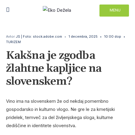
MENU
Avtor
JS | Foto: stock.adobe.com
•
1 decembra, 2025
•
10:00 dop
•
TURIZEM
Kakšna je zgodba
žlahtne kapljice na
slovenskem?
Vino ima na slovenskem že od nekdaj pomembno
gospodarsko in kulturno vlogo. Ne gre le za kmetijski
pridelek, temveč za del življenjskega sloga, kulturne
dediščine in identitete slovenstva.