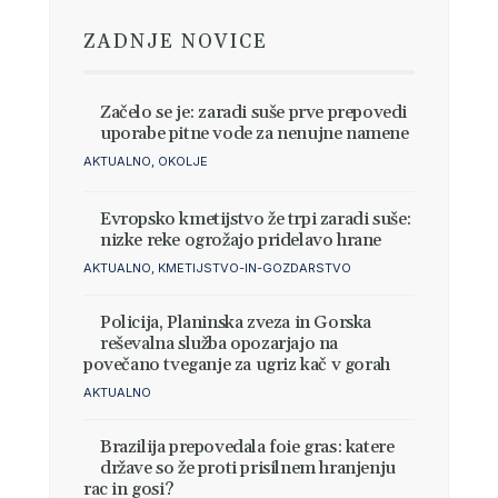
ZADNJE NOVICE
Si znamo predstavljati, kako
bo v prihodnosti videti
pouk?
Začelo se je: zaradi suše prve prepovedi
uporabe pitne vode za nenujne namene
AKTUALNO
,
OKOLJE
Evropsko kmetijstvo že trpi zaradi suše:
nizke reke ogrožajo pridelavo hrane
AKTUALNO
,
KMETIJSTVO-IN-GOZDARSTVO
Policija, Planinska zveza in Gorska
reševalna služba opozarjajo na
povečano tveganje za ugriz kač v gorah
AKTUALNO
Brazilija prepovedala foie gras: katere
države so že proti prisilnem hranjenju
rac in gosi?