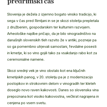
predrimski čas
Slovenija je dežela z izjemno bogato vinsko tradicijo, ki
sega v čas pred Rimljani in se je skozi stoletja prepletala
z družbenim, gospodarskim ter kulturnim razvojem.
Arheološke najdbe pričajo, da je bilo vinogradništvo na
današnjih slovenskih tleh razvito že v antiki, pozneje pa
so ga pomembno utrjevali samostani, fevdalne posesti
in kmetje, ki so vino gojili tako za vsakdanjo rabo kot za
ceremonialne namene.
Skozi srednji vek je vino obstalo kot ena ključnih
kmetijskih panog, v 20. stoletju pa je z modernizacijo
postopkov in strokovnim delom v vinogradih ter kleteh
doseglo novo raven kakovosti. Danes so slovenska vina
prepoznana kot visoko kakovostna, večkrat nagrajena in
cenjena po vsem svetu.