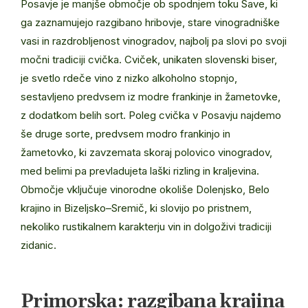
Posavje je manjše območje ob spodnjem toku Save, ki
ga zaznamujejo razgibano hribovje, stare vinogradniške
vasi in razdrobljenost vinogradov, najbolj pa slovi po svoji
močni tradiciji cvička. Cviček, unikaten slovenski biser,
je svetlo rdeče vino z nizko alkoholno stopnjo,
sestavljeno predvsem iz modre frankinje in žametovke,
z dodatkom belih sort. Poleg cvička v Posavju najdemo
še druge sorte, predvsem modro frankinjo in
žametovko, ki zavzemata skoraj polovico vinogradov,
med belimi pa prevladujeta laški rizling in kraljevina.
Območje vključuje vinorodne okoliše Dolenjsko, Belo
krajino in Bizeljsko–Sremič, ki slovijo po pristnem,
nekoliko rustikalnem karakterju vin in dolgoživi tradiciji
zidanic.
Primorska: razgibana krajina