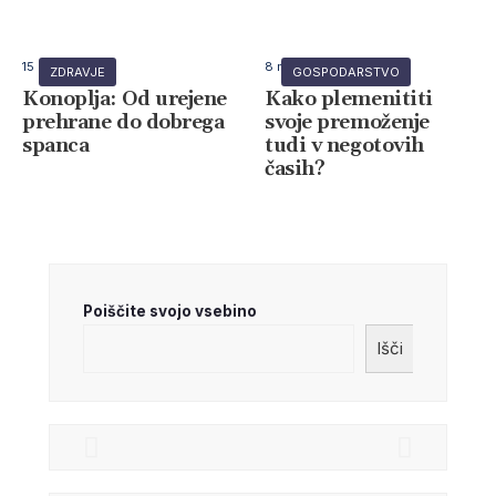
15 maja, 2026
8 maja, 2026
ZDRAVJE
GOSPODARSTVO
Konoplja: Od urejene
Kako plemenititi
prehrane do dobrega
svoje premoženje
spanca
tudi v negotovih
časih?
IZOBRAŽEVANJE 2026
GO
Poiščite svojo vsebino
Išči