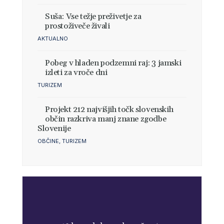
Suša: Vse težje preživetje za
prostoživeče živali
AKTUALNO
Pobeg v hladen podzemni raj: 3 jamski
izleti za vroče dni
TURIZEM
Projekt 212 najvišjih točk slovenskih
občin razkriva manj znane zgodbe
Slovenije
OBČINE
,
TURIZEM