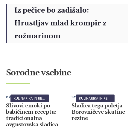
Iz pečice bo zadišalo:
Hrustljav mlad krompir z
rožmarinom
Sorodne vsebine
8 avgusta, 2026
1 avgusta, 2026
KULINARIKA IN RECEPTI
KULINARIKA IN RECEPTI
Slivovi cmoki po
Sladica tega poletja
babičinem receptu:
Borovničeve skutine
tradicionalna
rezine
avgustovska sladica