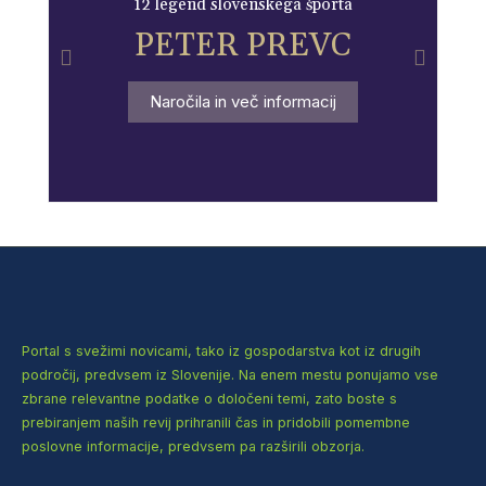
12 legend slovenskega športa
PETER PREVC
Naročila in več informacij
Portal s svežimi novicami, tako iz gospodarstva kot iz drugih
področij, predvsem iz Slovenije. Na enem mestu ponujamo vse
zbrane relevantne podatke o določeni temi, zato boste s
prebiranjem naših revij prihranili čas in pridobili pomembne
poslovne informacije, predvsem pa razširili obzorja.