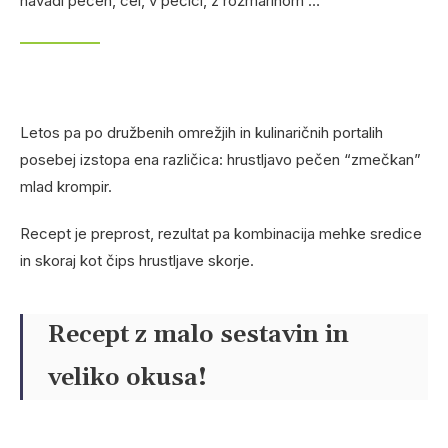
navadi pečen, cel, v pečici, z rožmarinom …
Letos pa po družbenih omrežjih in kulinaričnih portalih
posebej izstopa ena različica: hrustljavo pečen “zmečkan”
mlad krompir.
Recept je preprost, rezultat pa kombinacija mehke sredice
in skoraj kot čips hrustljave skorje.
Recept z malo sestavin in
veliko okusa!