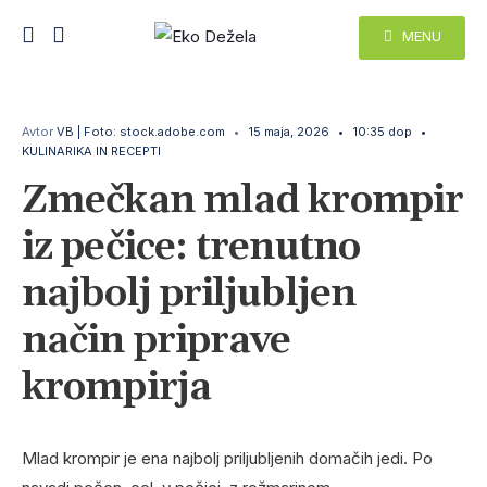
MENU
Avtor
VB | Foto: stock.adobe.com
•
15 maja, 2026
•
10:35 dop
•
KULINARIKA IN RECEPTI
Zmečkan mlad krompir
iz pečice: trenutno
najbolj priljubljen
način priprave
krompirja
Mlad krompir je ena najbolj priljubljenih domačih jedi. Po