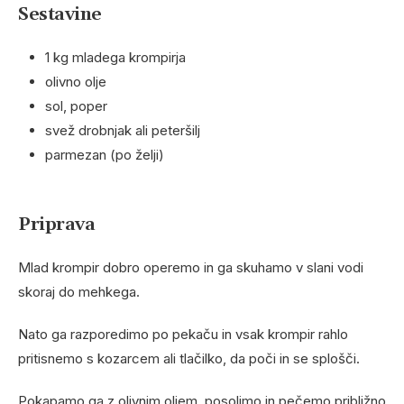
Sestavine
1 kg mladega krompirja
olivno olje
sol, poper
svež drobnjak ali peteršilj
parmezan (po želji)
Priprava
Mlad krompir dobro operemo in ga skuhamo v slani vodi
skoraj do mehkega.
Nato ga razporedimo po pekaču in vsak krompir rahlo
pritisnemo s kozarcem ali tlačilko, da poči in se splošči.
Pokapamo ga z olivnim oljem, posolimo in pečemo približno