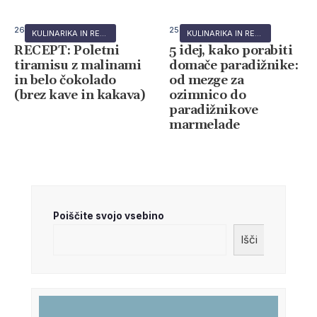
26 julija, 2026
25 julija, 2026
KULINARIKA IN RECEPTI
KULINARIKA IN RECEPTI
RECEPT: Poletni
5 idej, kako porabiti
tiramisu z malinami
domače paradižnike:
in belo čokolado
od mezge za
(brez kave in kakava)
ozimnico do
paradižnikove
marmelade
Poiščite svojo vsebino
Išči