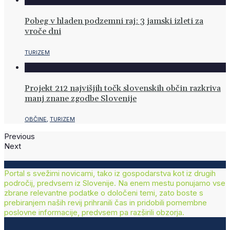
Pobeg v hladen podzemni raj: 3 jamski izleti za
vroče dni
TURIZEM
Projekt 212 najvišjih točk slovenskih občin razkriva
manj znane zgodbe Slovenije
OBČINE
,
TURIZEM
Previous
Next
Portal s svežimi novicami, tako iz gospodarstva kot iz drugih
področij, predvsem iz Slovenije. Na enem mestu ponujamo vse
zbrane relevantne podatke o določeni temi, zato boste s
prebiranjem naših revij prihranili čas in pridobili pomembne
poslovne informacije, predvsem pa razširili obzorja.