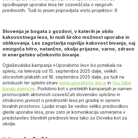
spodbujanje uporabe lesa ter ozaveščata o njegovih
prednostih. Tudi to jesen pripravljata vrsto projektov: R
Slovenija je bogata z gozdovi, v katerih je obilo
kakovostnega lesa, ki nudi široko možnost uporabe in
oblikovanja. Les zagotavlja najvišjo kakovost bivanja, saj
omogoča hitro, natančno, okolju prijazno, varno, zdravo
in energetsko učinkovito bivanje.
Oglaševalska kampanja »Uporabimo les« bo potekala na
spletu, na televiziji od 15. septembra 2025 dalje, velikih
obcestnih plakatih od 18. septembra 2025 dalje, pa tudi na
avtobusih ter spletni strani
www.uporabimo-les.si
in
You tube
kanalu agencije
. Podobno kot v preteklih kampanjah je namen
promocijskih aktivnosti ozaveščati slovensko splošno in
strokovno javnost o prednostih lesa pri gradnji in opremi
bivalnih prostorov. Ljudje imajo še vedno veliko predsodkov
glede uporabe lesa, prav zato je komunikacija usmerjena v
predstavitev številnih prednosti lesa tako za človeka kot za
okolje.