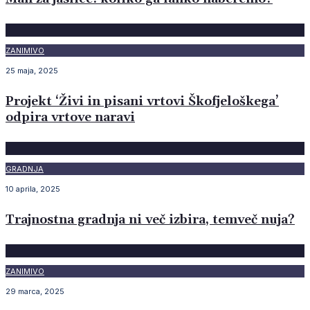
ZANIMIVO
25 maja, 2025
Projekt ‘Živi in pisani vrtovi Škofjeloškega’
odpira vrtove naravi
GRADNJA
10 aprila, 2025
Trajnostna gradnja ni več izbira, temveč nuja?
ZANIMIVO
29 marca, 2025