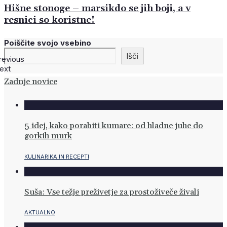
Hišne stonoge – marsikdo se jih boji, a v
resnici so koristne!
Poiščite svojo vsebino
Išči
revious
ext
Zadnje novice
5 idej, kako porabiti kumare: od hladne juhe do
gorkih murk
KULINARIKA IN RECEPTI
Suša: Vse težje preživetje za prostoživeče živali
AKTUALNO