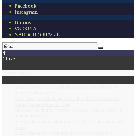
Facebook
Instagram
Domov
VSEBINA
NAROČILO REVIJE
↑
Close
Najnovejše
Slivovi cmoki po babičinem receptu: tradicionalna
avgustovska sladica
Bele štorklje v Sloveniji: rekordno število, a trenutno
pomanjkanje vode in hrane
Meduze: Zanimive morske cvetače v slovenskem in
hrvaškem morju
5 idej, kako porabiti kumare: od hladne juhe do gorkih
murk
Suša: Vse težje preživetje za prostoživeče živali