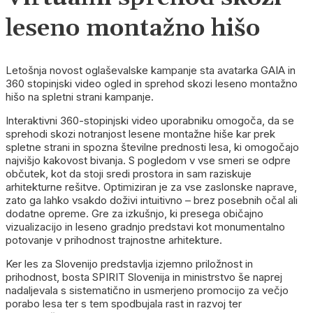
leseno montažno hišo
Letošnja novost oglaševalske kampanje sta avatarka GAIA in
360 stopinjski video ogled in sprehod skozi leseno montažno
hišo na spletni strani kampanje.
Interaktivni 360-stopinjski video uporabniku omogoča, da se
sprehodi skozi notranjost lesene montažne hiše kar prek
spletne strani in spozna številne prednosti lesa, ki omogočajo
najvišjo kakovost bivanja. S pogledom v vse smeri se odpre
občutek, kot da stoji sredi prostora in sam raziskuje
arhitekturne rešitve. Optimiziran je za vse zaslonske naprave,
zato ga lahko vsakdo doživi intuitivno – brez posebnih očal ali
dodatne opreme. Gre za izkušnjo, ki presega običajno
vizualizacijo in leseno gradnjo predstavi kot monumentalno
potovanje v prihodnost trajnostne arhitekture.
Ker les za Slovenijo predstavlja izjemno priložnost in
prihodnost, bosta SPIRIT Slovenija in ministrstvo še naprej
nadaljevala s sistematično in usmerjeno promocijo za večjo
porabo lesa ter s tem spodbujala rast in razvoj ter