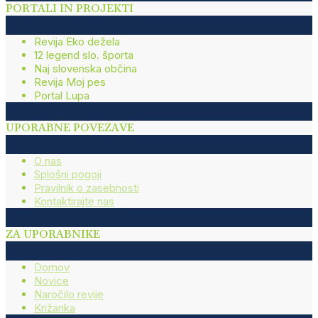
PORTALI IN PROJEKTI
Revija Eko dežela
12 legend slo. športa
Naj slovenska občina
Revija Moj pes
Portal Lupa
UPORABNE POVEZAVE
O nas
Splošni pogoji
Pravilnik o zasebnosti
Kontaktirajte nas
ZA UPORABNIKE
Domov
Novice
Naročilo revije
Križanka