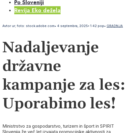
Po Sloveniji
Revija Eko dežela
Avtor
ur; foto: stock.adobe.com
•
4 septembra, 2025
•
1:42 pop
•
GRADNJA
Nadaljevanje
državne
kampanje za les:
Uporabimo les!
Ministrstvo za gospodarstvo, turizem in šport in SPIRIT
Slovenija že več let izvajata promocijske aktivnosti za