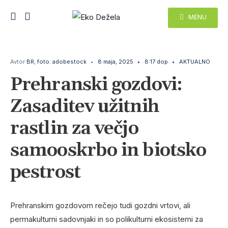
MENU
Avtor
BR; foto: adobestock
•
8 maja, 2025
•
8:17 dop
•
AKTUALNO
Prehranski gozdovi:
Zasaditev užitnih
rastlin za večjo
samooskrbo in biotsko
pestrost
Prehranskim gozdovom rečejo tudi gozdni vrtovi, ali
permakulturni sadovnjaki in so polikulturni ekosistemi za