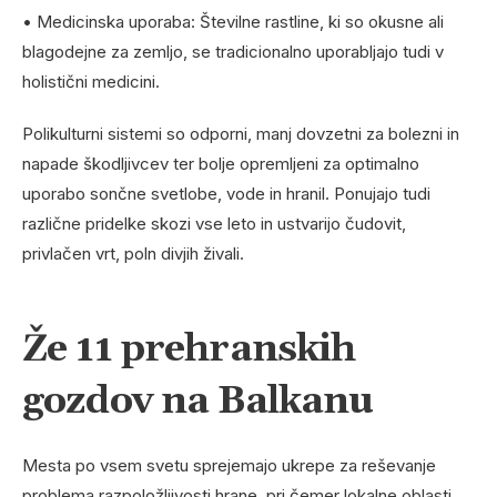
• Medicinska uporaba: Številne rastline, ki so okusne ali
blagodejne za zemljo, se tradicionalno uporabljajo tudi v
holistični medicini.
Polikulturni sistemi so odporni, manj dovzetni za bolezni in
napade škodljivcev ter bolje opremljeni za optimalno
uporabo sončne svetlobe, vode in hranil. Ponujajo tudi
različne pridelke skozi vse leto in ustvarijo čudovit,
privlačen vrt, poln divjih živali.
Že 11 prehranskih
gozdov na Balkanu
Mesta po vsem svetu sprejemajo ukrepe za reševanje
problema razpoložljivosti hrane, pri čemer lokalne oblasti