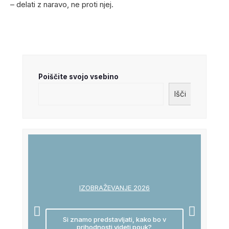
– delati z naravo, ne proti njej.
Poiščite svojo vsebino
Išči
IZOBRAŽEVANJE 2026
Si znamo predstavljati, kako bo v
prihodnosti videti pouk?