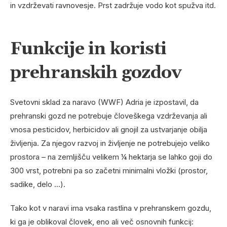
in vzdrževati ravnovesje. Prst zadržuje vodo kot spužva itd.
Funkcije in koristi
prehranskih gozdov
Svetovni sklad za naravo (WWF) Adria je izpostavil, da
prehranski gozd ne potrebuje človeškega vzdrževanja ali
vnosa ​​pesticidov, herbicidov ali gnojil za ustvarjanje obilja
življenja. Za njegov razvoj in življenje ne potrebujejo veliko
prostora – na zemljišču velikem ¼ hektarja se lahko goji do
300 vrst, potrebni pa so začetni minimalni vložki (prostor,
sadike, delo …).
Tako kot v naravi ima vsaka rastlina v prehranskem gozdu,
ki ga je oblikoval človek, eno ali več osnovnih funkcij: