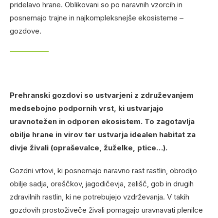
pridelavo hrane. Oblikovani so po naravnih vzorcih in
posnemajo trajne in najkompleksnejše ekosisteme –
gozdove.
Prehranski gozdovi so ustvarjeni z združevanjem
medsebojno podpornih vrst, ki ustvarjajo
uravnotežen in odporen ekosistem. To zagotavlja
obilje hrane in virov ter ustvarja idealen habitat za
divje živali (opraševalce, žuželke, ptice…).
Gozdni vrtovi, ki posnemajo naravno rast rastlin, obrodijo
obilje sadja, oreščkov, jagodičevja, zelišč, gob in drugih
zdravilnih rastlin, ki ne potrebujejo vzdrževanja. V takih
gozdovih prostoživeče živali pomagajo uravnavati plenilce