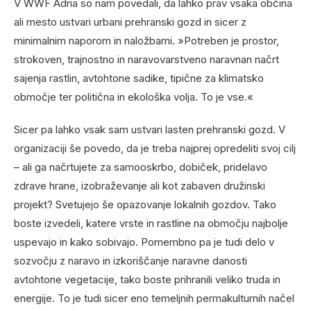
V WWF Adria so nam povedali, da lahko prav vsaka občina
ali mesto ustvari urbani prehranski gozd in sicer z
minimalnim naporom in naložbami. »Potreben je prostor,
strokoven, trajnostno in naravovarstveno naravnan načrt
sajenja rastlin, avtohtone sadike, tipične za klimatsko
območje ter politična in ekološka volja. To je vse.«
Sicer pa lahko vsak sam ustvari lasten prehranski gozd. V
organizaciji še povedo, da je treba najprej opredeliti svoj cilj
– ali ga načrtujete za samooskrbo, dobiček, pridelavo
zdrave hrane, izobraževanje ali kot zabaven družinski
projekt? Svetujejo še opazovanje lokalnih gozdov. Tako
boste izvedeli, katere vrste in rastline na območju najbolje
uspevajo in kako sobivajo. Pomembno pa je tudi delo v
sozvočju z naravo in izkoriščanje naravne danosti
avtohtone vegetacije, tako boste prihranili veliko truda in
energije. To je tudi sicer eno temeljnih permakulturnih načel