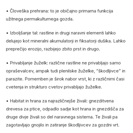
• Človeška prehrana: to je običajno primarna funkcija
užitnega permakulturnega gozda.
• Izboljšanje tal: rastline in drugi naravni elementi lahko
delujejo kot mineralni akumulatorji in fiksatorji dušika. Lahko
preprečijo erozijo, razbijejo zbito prst in drugo.
• Privabljanje žuželk: različne rastline ne privabljajo samo
opraševalcev, ampak tudi plenilske žuželke, “škodljivce” in
parazite. Pomemben je širok nabor vrst, ki z različnimi časi
cvetenja in strukturo cvetov privabljajo žuželke.
• Habitat in hrana za najrazličnejše živali: gnezditvena
drevesa za ptice, odpadlo sadje kot hrana in gnezdišča za
druge divje živali so del naravnega sistema. Te živali pa
zagotavljajo gnojilo in zatiranje škodljivcev za gozdni vrt.