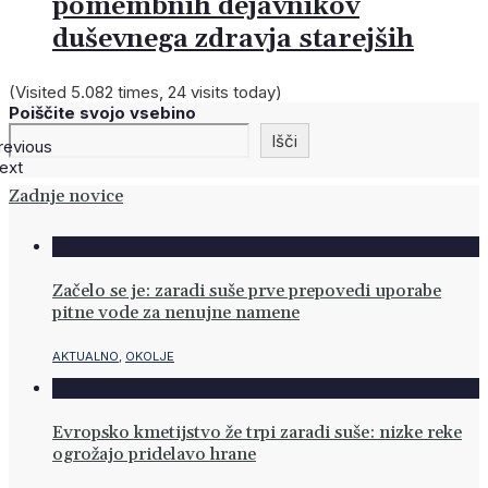
pomembnih dejavnikov
duševnega zdravja starejših
(Visited 5.082 times, 24 visits today)
Poiščite svojo vsebino
Išči
revious
ext
Zadnje novice
Začelo se je: zaradi suše prve prepovedi uporabe
pitne vode za nenujne namene
AKTUALNO
,
OKOLJE
Evropsko kmetijstvo že trpi zaradi suše: nizke reke
ogrožajo pridelavo hrane