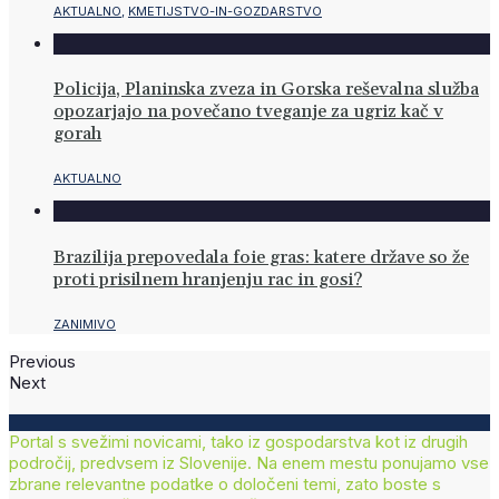
AKTUALNO
,
KMETIJSTVO-IN-GOZDARSTVO
Policija, Planinska zveza in Gorska reševalna služba
opozarjajo na povečano tveganje za ugriz kač v
gorah
AKTUALNO
Brazilija prepovedala foie gras: katere države so že
proti prisilnem hranjenju rac in gosi?
ZANIMIVO
Previous
Next
Portal s svežimi novicami, tako iz gospodarstva kot iz drugih
področij, predvsem iz Slovenije. Na enem mestu ponujamo vse
zbrane relevantne podatke o določeni temi, zato boste s