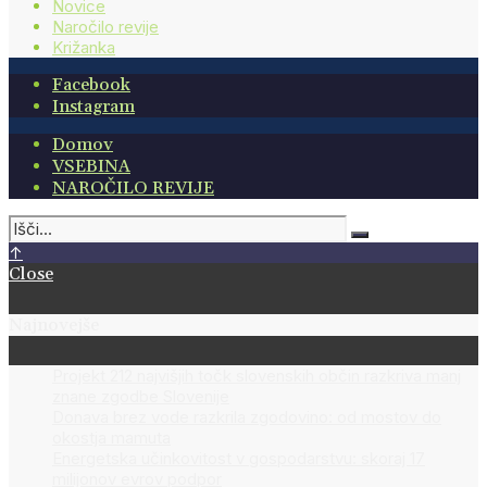
Novice
Naročilo revije
Križanka
Facebook
Instagram
Domov
VSEBINA
NAROČILO REVIJE
↑
Close
Najnovejše
Projekt 212 najvišjih točk slovenskih občin razkriva manj
znane zgodbe Slovenije
Donava brez vode razkrila zgodovino: od mostov do
okostja mamuta
Energetska učinkovitost v gospodarstvu: skoraj 17
milijonov evrov podpor