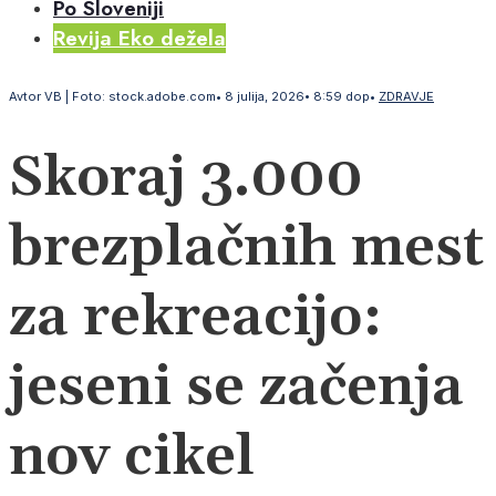
Po Sloveniji
Revija Eko dežela
Avtor
VB | Foto: stock.adobe.com
•
8 julija, 2026
•
8:59 dop
•
ZDRAVJE
Skoraj 3.000
brezplačnih mest
za rekreacijo:
jeseni se začenja
nov cikel