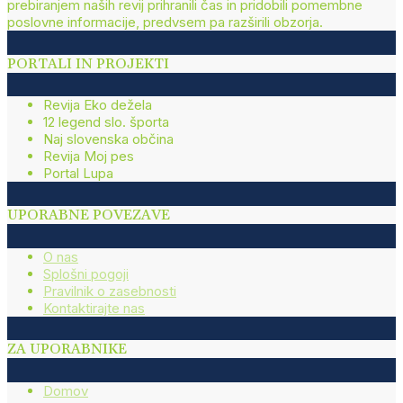
prebiranjem naših revij prihranili čas in pridobili pomembne
poslovne informacije, predvsem pa razširili obzorja.
PORTALI IN PROJEKTI
Revija Eko dežela
12 legend slo. športa
Naj slovenska občina
Revija Moj pes
Portal Lupa
UPORABNE POVEZAVE
O nas
Splošni pogoji
Pravilnik o zasebnosti
Kontaktirajte nas
ZA UPORABNIKE
Domov